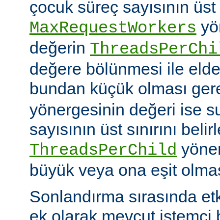
çocuk süreç sayısının üst 
yö
MaxRequestWorkers
değerin
ThreadsPerChi
değere bölünmesi ile elde
bundan küçük olması gere
yönergesinin değeri ise s
sayısının üst sınırını belir
yöner
ThreadsPerChild
büyük veya ona eşit olmas
Sonlandırma sırasında et
ek olarak mevcut istemci b