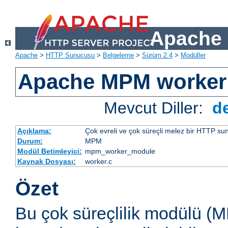
Apache 
Apache
>
HTTP Sunucusu
>
Belgeleme
>
Sürüm 2.4
>
Modüller
Apache MPM worker
Mevcut Diller:
d
Açıklama:
Çok evreli ve çok süreçli melez bir HTTP sun
Durum:
MPM
Modül Betimleyici:
mpm_worker_module
Kaynak Dosyası:
worker.c
Özet
Bu çok süreçlilik modülü (