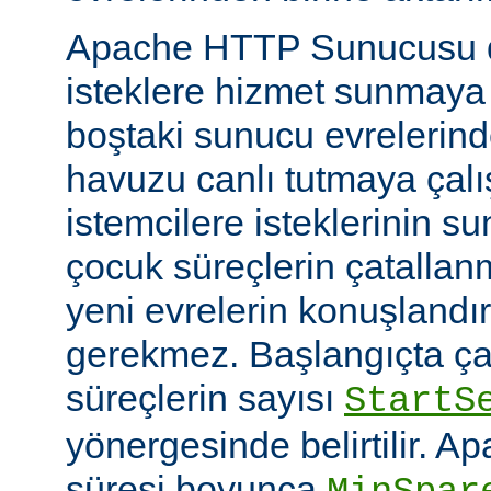
Apache HTTP Sunucusu d
isteklere hizmet sunmaya
boştaki sunucu evrelerind
havuzu canlı tutmaya çalış
istemcilere isteklerinin su
çocuk süreçlerin çatallanm
yeni evrelerin konuşlandı
gerekmez. Başlangıçta çal
süreçlerin sayısı
StartS
yönergesinde belirtilir. A
süresi boyunca