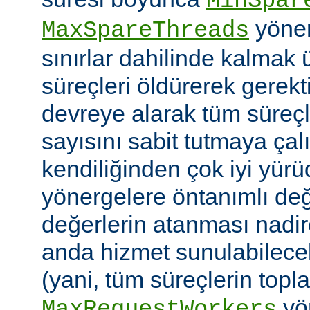
MinSpar
yönerg
MaxSpareThreads
sınırlar dahilinde kalmak 
süreçleri öldürerek gerekt
devreye alarak tüm süreçl
sayısını sabit tutmaya çalı
kendiliğinden çok iyi yü
yönergelere öntanımlı değ
değerlerin atanması nadire
anda hizmet sunulabilecek
(yani, tüm süreçlerin topl
yön
MaxRequestWorkers