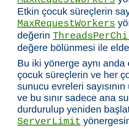
Etkin çocuk süreçlerin say
yö
MaxRequestWorkers
değerin
ThreadsPerChi
değere bölünmesi ile elde 
Bu iki yönerge aynı anda 
çocuk süreçlerin ve her ç
sunucu evreleri sayısının ü
ve bu sınır sadece ana 
durdurulup yeniden başlatıl
yönergesin
ServerLimit