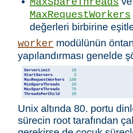
ve
MaxSpareThreads
MaxRequestWorkers
değerleri birbirine eşitle
modülünün öntanı
worker
yapılandırması genelde şö
ServerLimit
16
StartServers
2
MaxRequestWorkers
150
MinSpareThreads
25
MaxSpareThreads
75
ThreadsPerChild
25
Unix altında 80. portu din
sürecin root tarafından çal
gerekirse de çocuk süreçl