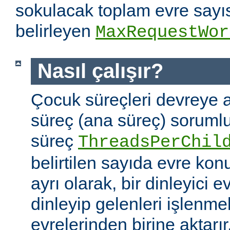
sokulacak toplam evre sayıs
belirleyen
MaxRequestWor
Nasıl çalışır?
Çocuk süreçleri devreye a
süreç (ana süreç) soruml
süreç
ThreadsPerChil
belirtilen sayıda evre kon
ayrı olarak, bir dinleyici e
dinleyip gelenleri işlenm
evrelerinden birine aktarır