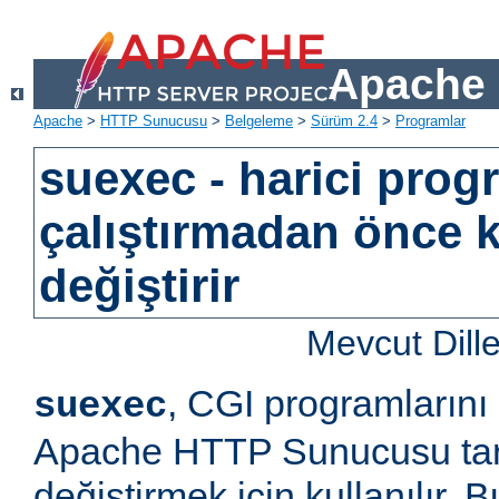
Apache 
Apache
>
HTTP Sunucusu
>
Belgeleme
>
Sürüm 2.4
>
Programlar
suexec - harici prog
çalıştırmadan önce k
değiştirir
Mevcut Dill
, CGI programlarını
suexec
Apache HTTP Sunucusu tara
değiştirmek için kullanılır.