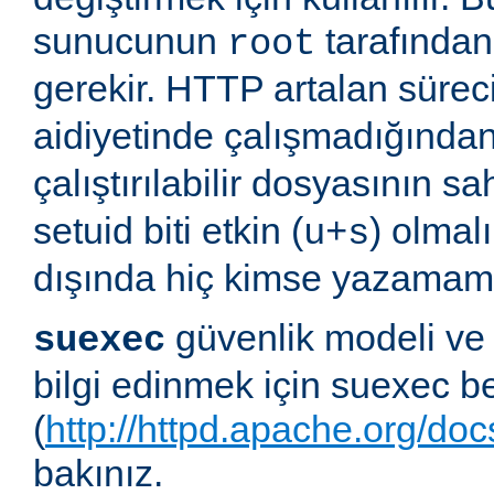
sunucunun
tarafından 
root
gerekir. HTTP artalan süre
aidiyetinde çalışmadığında
çalıştırılabilir dosyasının sa
setuid biti etkin (
) olmal
u+s
dışında hiç kimse yazamama
güvenlik modeli ve
suexec
bilgi edinmek için suexec b
(
http://httpd.apache.org/do
bakınız.