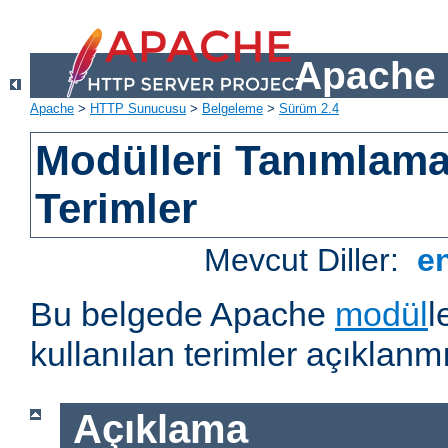
Apache 
Apache
>
HTTP Sunucusu
>
Belgeleme
>
Sürüm 2.4
Modülleri Tanımlama
Terimler
Mevcut Diller:
e
Bu belgede Apache
modül
l
kullanılan terimler açıklanmı
Açıklama