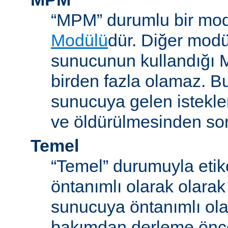
“MPM” durumlu bir mod
Modülü
dür. Diğer modül
sunucunun kullandığı 
birden fazla olamaz. B
sunucuya gelen istekle
ve öldürülmesinden so
Temel
“Temel” durumuyla etik
öntanımlı olarak olarak
sunucuya öntanımlı ola
bakımdan derleme önc