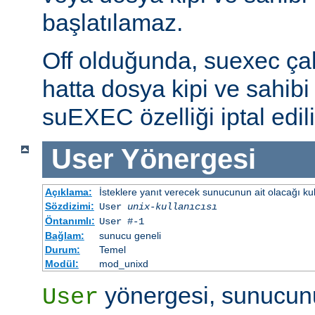
başlatılamaz.
Off olduğunda, suexec çalış
hatta dosya kipi ve sahibi 
suEXEC özelliği iptal edili
User
Yönergesi
Açıklama:
İsteklere yanıt verecek sunucunun ait olacağı kulla
Sözdizimi:
User
unix-kullanıcısı
Öntanımlı:
User #-1
Bağlam:
sunucu geneli
Durum:
Temel
Modül:
mod_unixd
yönergesi, sunucunu
User