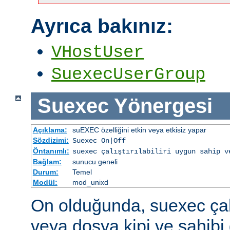
Ayrıca bakınız:
VHostUser
SuexecUserGroup
Suexec
Yönergesi
Açıklama:
suEXEC özelliğini etkin veya etkisiz yapar
Sözdizimi:
Suexec On|Off
Öntanımlı:
suexec çalıştırılabiliri uygun sahip v
Bağlam:
sunucu geneli
Durum:
Temel
Modül:
mod_unixd
On olduğunda, suexec çalış
veya dosya kipi ve sahibi