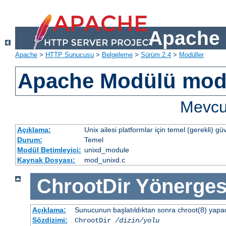
Apache 
Apache
>
HTTP Sunucusu
>
Belgeleme
>
Sürüm 2.4
>
Modüller
Apache Modülü mod
Mevcut
Açıklama:
Unix ailesi platformlar için temel (gerekli) güv
Durum:
Temel
Modül Betimleyici:
unixd_module
Kaynak Dosyası:
mod_unixd.c
ChrootDir
Yönerges
Açıklama:
Sunucunun başlatıldıktan sonra chroot(8) yapacağ
Sözdizimi:
ChrootDir
/dizin/yolu