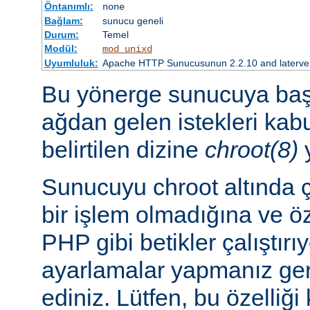
Öntanımlı:
none
Bağlam:
sunucu geneli
Durum:
Temel
Modül:
mod_unixd
Uyumluluk:
Apache HTTP Sunucusunun 2.2.10 and laterve so
Bu yönerge sunucuya başl
ağdan gelen istekleri ka
belirtilen dizine
chroot(8)
y
Sunucuyu chroot altında ç
bir işlem olmadığına ve ö
PHP gibi betikler çalıştırı
ayarlamalar yapmanız ger
ediniz. Lütfen, bu özelliğ