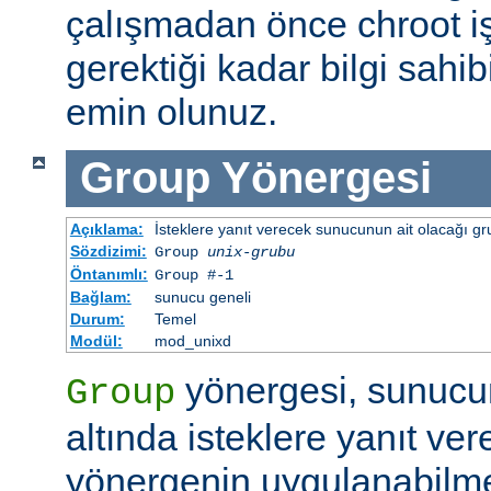
çalışmadan önce chroot i
gerektiği kadar bilgi sah
emin olunuz.
Group
Yönergesi
Açıklama:
İsteklere yanıt verecek sunucunun ait olacağı gru
Sözdizimi:
Group
unix-grubu
Öntanımlı:
Group #-1
Bağlam:
sunucu geneli
Durum:
Temel
Modül:
mod_unixd
yönergesi, sunucu
Group
altında isteklere yanıt ver
yönergenin uygulanabilme