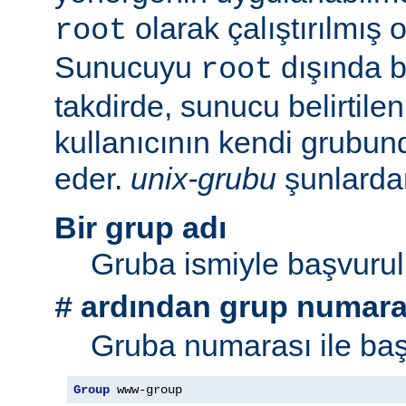
olarak çalıştırılmış 
root
Sunucuyu
dışında bi
root
takdirde, sunucu belirtil
kullanıcının kendi grubu
eder.
unix-grubu
şunlardan 
Bir grup adı
Gruba ismiyle başvurul
ardından grup numara
#
Gruba numarası ile baş
Group
 www-group