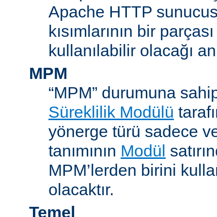
Apache HTTP sunucus
kısımlarının bir parças
kullanılabilir olacağı a
MPM
“MPM” durumuna sahip
Süreklilik Modülü
taraf
yönerge türü sadece v
tanımının
Modül
satırın
MPM’lerden birini kull
olacaktır.
Temel