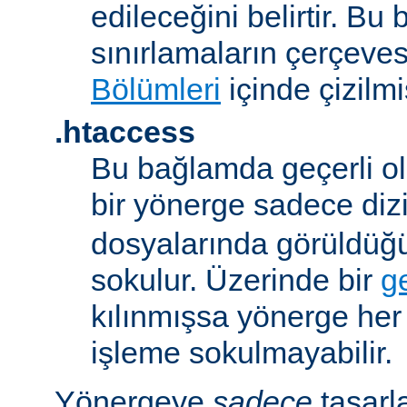
edileceğini belirtir. B
sınırlamaların çerçeve
Bölümleri
içinde çizilmiş
.htaccess
Bu bağlamda geçerli ol
bir yönerge sadece dizi
dosyalarında görüldüğ
sokulur. Üzerinde bir
g
kılınmışsa yönerge he
işleme sokulmayabilir.
Yönergeye
sadece
tasarl