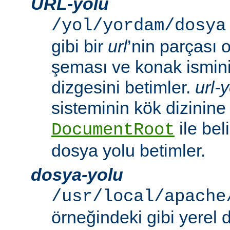
URL-yolu
/yol/yordam/dosya
gibi bir
url
’nin parçası 
şeması ve konak ismini 
dizgesini betimler.
url-
sisteminin kök dizinine
ile beli
DocumentRoot
dosya yolu betimler.
dosya-yolu
/usr/local/apache
örneğindeki gibi yerel 