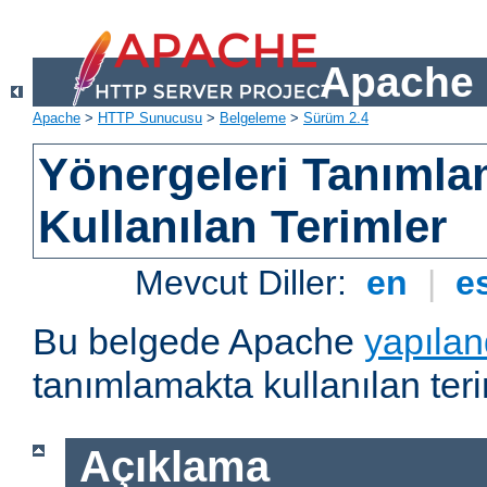
Apache 
Apache
>
HTTP Sunucusu
>
Belgeleme
>
Sürüm 2.4
Yönergeleri Tanımla
Kullanılan Terimler
Mevcut Diller:
en
|
e
Bu belgede Apache
yapılan
tanımlamakta kullanılan teri
Açıklama