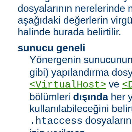
dosyalarının nerelerinde 
aşağıdaki değerlerin virgül 
halinde burada belirtilir.
sunucu geneli
Yönergenin sunucunun
gibi) yapılandırma dos
ve
<VirtualHost>
<
bölümleri
dışında
her 
kullanılabileceğini belirt
dosyaları
.htaccess