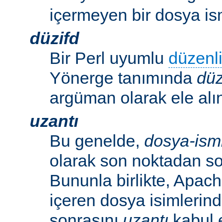
içermeyen bir dosya ism
düzifd
Bir Perl uyumlu
düzenli
Yönerge tanımında
düz
argüman olarak ele alın
uzantı
Bu genelde,
dosya-ism
olarak son noktadan so
Bununla birlikte, Apac
içeren dosya isimlerind
sonrasını
uzantı
kabul 