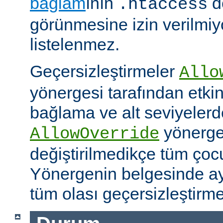
bağlam
ının
d
.htaccess
görünmesine izin verilmiy
listelenmez.
Geçersizleştirmeler
Allo
yönergesi tarafından etkinle
bağlama ve alt seviyeler
yönergel
AllowOverride
değiştirilmedikçe tüm çoc
Yönergenin belgesinde ayr
tüm olası geçersizleştirme i