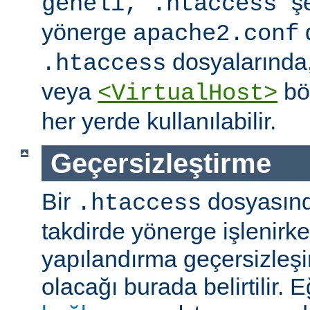
" ş
geneli, .htaccess
yönerge
apache2.conf
dosyalarında
.htaccess
veya
böl
<VirtualHost>
her yerde kullanılabilir.
Geçersizleştirme
Bir
dosyasın
.htaccess
takdirde yönerge işlenirk
yapılandırma geçersizleşi
olacağı burada belirtilir.