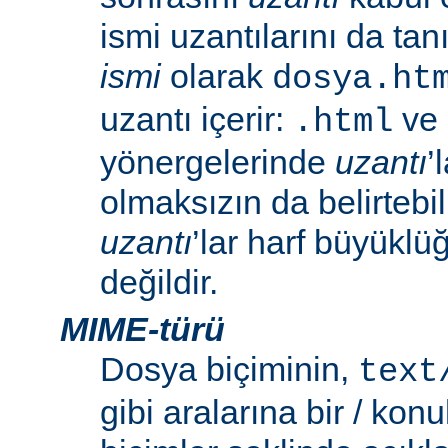
ismi uzantılarını da tan
ismi
olarak
dosya.ht
uzantı içerir:
ve
.html
yönergelerinde
uzantı
’
olmaksızın da belirtebili
uzantı
’lar harf büyüklü
değildir.
MIME-türü
Dosya biçiminin,
text
gibi aralarına bir / konu