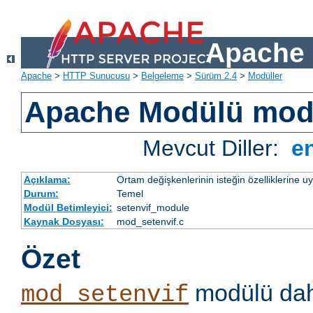
Apache 
Apache
>
HTTP Sunucusu
>
Belgeleme
>
Sürüm 2.4
>
Modüller
Apache Modülü mod
Mevcut Diller:
e
Açıklama:
Ortam değişkenlerinin isteğin özelliklerine 
Durum:
Temel
Modül Betimleyici:
setenvif_module
Kaynak Dosyası:
mod_setenvif.c
Özet
modülü dahi
mod_setenvif