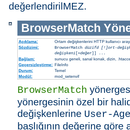
değerlendirilMEZ.
BrowserMatch
Yöne
Açıklama:
Ortam değişkenlerini HTTP kullanıcı aray
Sözdizimi:
BrowserMatch
düzifd [!]ort-değiş
değişkeni
[=
değer
]] ...
Bağlam:
sunucu geneli, sanal konak, dizin, .htacc
Geçersizleştirme:
FileInfo
Durum:
Temel
Modül:
mod_setenvif
yönerges
BrowserMatch
yönergesinin özel bir hali
değişkenlerine
User-Ag
başlığının değerine göre 