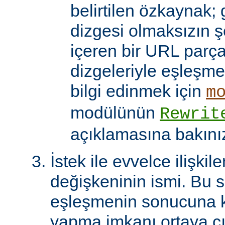
belirtilen özkaynak; 
dizgesi olmaksızın 
içeren bir URL parça
dizgeleriyle eşleşmel
bilgi edinmek için
m
modülünün
Rewrit
açıklamasına bakını
İstek ile evvelce ilişkil
değişkeninin ismi. Bu 
eşleşmenin sonucuna k
yapma imkanı ortaya çı