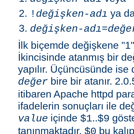
ya d
!
değişken-adı
değişken-adı
=
değe
İlk biçemde değişkene "1" 
İkincisinde atanmış bir 
yapılır. Üçüncüsünde ise 
bire bir atanır. 2
değer
itibaren Apache httpd para
ifadelerin sonuçları ile de
içinde
..
göste
value
$1
$9
tanınmaktadır.
bu kalıp
$0