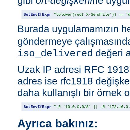
gibi
ort-değişkeni
ne uygul
SetEnvIfExpr
"tolower(req('X-Sendfile')) == '
Burada uygulamamızın h
göndermeye çalışmasında
değeri a
iso_delivered
Uzak IP adresi RFC 1918'
adres ise rfc1918 değişk
daha kullanışlı bir örnek o
SetEnvIfExpr
"-R '10.0.0.0/8' || -R '172.16.0
Ayrıca bakınız: