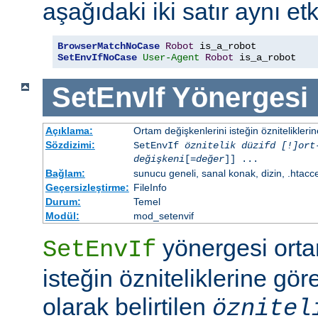
aşağıdaki iki satır aynı etk
BrowserMatchNoCase
Robot
SetEnvIfNoCase
User-Agent
Robot
 is_a_robot
SetEnvIf
Yönergesi
Açıklama:
Ortam değişkenlerini isteğin özniteliklerin
Sözdizimi:
SetEnvIf
öznitelik düzifd [!]ort
değişkeni
[=
değer
]] ...
Bağlam:
sunucu geneli, sanal konak, dizin, .htacc
Geçersizleştirme:
FileInfo
Durum:
Temel
Modül:
mod_setenvif
yönergesi orta
SetEnvIf
isteğin özniteliklerine göre
olarak belirtilen
öznitel