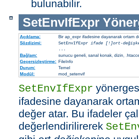
bulunabilir.
SetEnvIfExpr
Yöner
Açıklama:
Bir ap_expr ifadesine dayanarak ortam d
Sözdizimi:
SetEnvIfExpr
ifade [!]ort-değişk
...
Bağlam:
sunucu geneli, sanal konak, dizin, .htacc
Geçersizleştirme:
FileInfo
Durum:
Temel
Modül:
mod_setenvif
yönergesi
SetEnvIfExpr
ifadesine dayanarak orta
değer atar. Bu ifadeler ç
değerlendirilirerek
SetEn