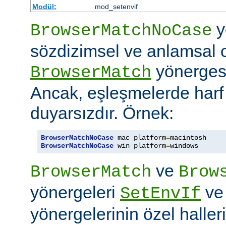
Modül:
mod_setenvif
y
BrowserMatchNoCase
sözdizimsel ve anlamsal 
yönergesi
BrowserMatch
Ancak, eşleşmelerde har
duyarsızdır. Örnek:
BrowserMatchNoCase
 mac platform
=
BrowserMatchNoCase
 win platform
=
windows
ve
BrowserMatch
Brow
yönergeleri
v
SetEnvIf
yönergelerinin özel haller