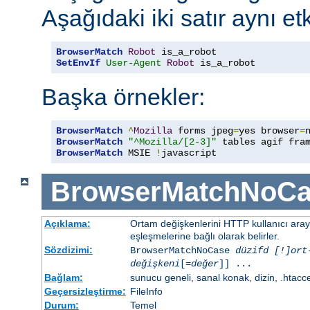
Aşağıdaki iki satır aynı etk
BrowserMatch
Robot
SetEnvIf
User-Agent
Robot
 is_a_robot
Başka örnekler:
BrowserMatch
^
Mozilla
 forms jpeg
=
yes browser
=
BrowserMatch
"^Mozilla/[2-3]"
BrowserMatch
 MSIE 
!
javascript
BrowserMatchNoCa
Açıklama:
Ortam değişkenlerini HTTP kullanıcı ara
eşleşmelerine bağlı olarak belirler.
Sözdizimi:
BrowserMatchNoCase
düzifd [!]ort
değişkeni
[=
değer
]] ...
Bağlam:
sunucu geneli, sanal konak, dizin, .htacc
Geçersizleştirme:
FileInfo
Durum:
Temel