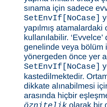
sınama için sadece ev
y
SetEnvIf[NoCase]
yapılmış atamalardaki 
kullanılabilir. ‘Evvelce
genelinde veya bölüm 
yönergeden önce yer a
y
SetEnvIf[NoCase]
kastedilmektedir. Orta
dikkate alınabilmesi için
arasında hiçbir eşleş
olarak bir 
öznitelik