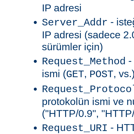
IP adresi
- ist
Server_Addr
IP adresi (sadece 2.
sürümler için)
-
Request_Method
ismi (
,
, vs.
GET
POST
Request_Protoco
protokolün ismi ve 
("HTTP/0.9", "HTTP/1
- HTT
Request_URI