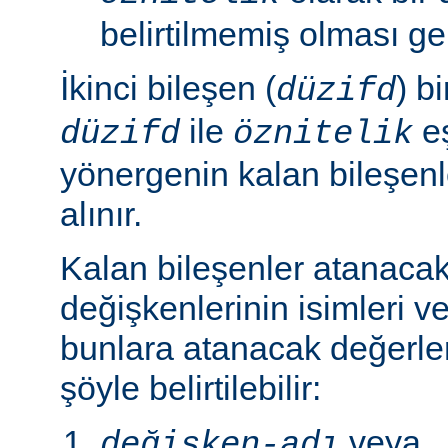
belirtilmemiş olması ger
İkinci bileşen (
) b
düzifd
ile
eş
düzifd
öznitelik
yönergenin kalan bileşen
alınır.
Kalan bileşenler atanaca
değişkenlerinin isimleri ve
bunlara atanacak değerle
şöyle belirtilebilir:
veya
değişken-adı