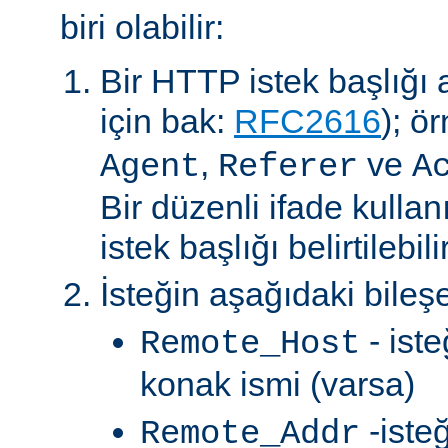
biri olabilir:
Bir HTTP istek başlığı al
için bak:
RFC2616
); ö
,
ve
Agent
Referer
A
Bir düzenli ifade kullan
istek başlığı belirtilebilir
İsteğin aşağıdaki bileşe
- ist
Remote_Host
konak ismi (varsa)
-iste
Remote_Addr