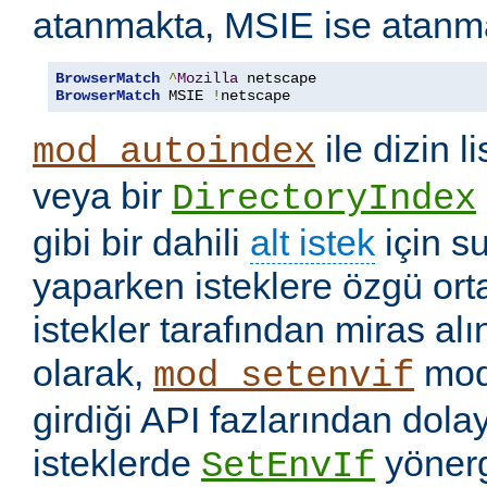
atanmakta, MSIE ise atanm
BrowserMatch
^
Mozilla
BrowserMatch
 MSIE 
!
netscape
ile dizin l
mod_autoindex
veya bir
DirectoryIndex
gibi bir dahili
alt istek
için s
yaparken isteklere özgü ort
istekler tarafından miras a
olarak,
mod
mod_setenvif
girdiği API fazlarından dolay
isteklerde
yönerge
SetEnvIf