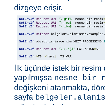
dizgeye erişir.
SetEnvIf
Request_URI
"\.gif$"
 nesne_bir_resim
SetEnvIf
Request_URI
"\.jpg$"
 nesne_bir_resim
SetEnvIf
Request_URI
"\.xbm$"
 nesne_bir_resim
SetEnvIf
Referer
 belgeler\.alanismi\.example\.
SetEnvIf
 object_is_image xbm XBIT_PROCESSING
=
SetEnvIf
Request_URI
"\.(.*)$"
 EXTENSION
=
$1

SetEnvIf
^
TS  
^[
a-z
]
  TS_VAR
İlk üçünde istek bir resim 
yapılmışsa
nesne_bir_
değişkeni atanmakta, dö
sayfa
belgeler.alani