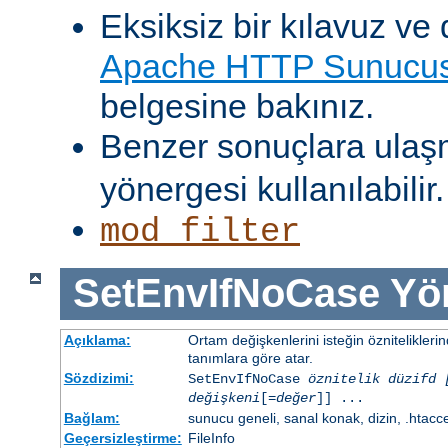
Eksiksiz bir kılavuz ve 
Apache HTTP Sunucusu
belgesine bakınız.
Benzer sonuçlara ulaş
yönergesi kullanılabilir.
mod_filter
SetEnvIfNoCase
Yö
Açıklama:
Ortam değişkenlerini isteğin öznitelikler
tanımlara göre atar.
Sözdizimi:
SetEnvIfNoCase
öznitelik düzifd 
değişkeni
[=
değer
]] ...
Bağlam:
sunucu geneli, sanal konak, dizin, .htacc
Geçersizleştirme:
FileInfo