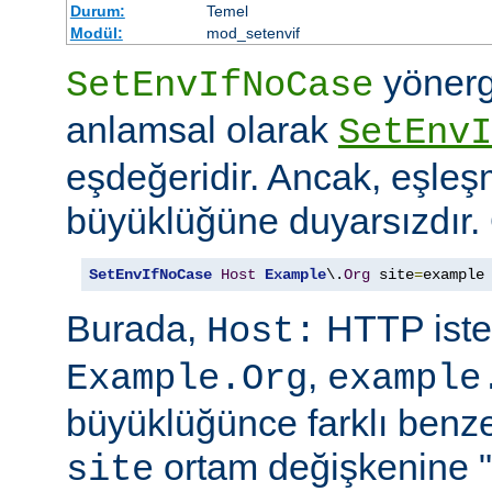
Durum:
Temel
Modül:
mod_setenvif
yönerg
SetEnvIfNoCase
anlamsal olarak
SetEnvI
eşdeğeridir. Ancak, eşleş
büyüklüğüne duyarsızdır.
SetEnvIfNoCase
Host
Example
\.
Org
 site
=
example
Burada,
HTTP iste
Host:
,
Example.Org
example
büyüklüğünce farklı benzer
ortam değişkenine "
site