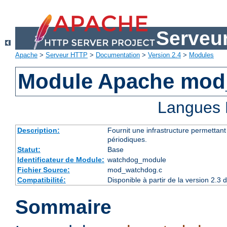
Serveu
Apache
>
Serveur HTTP
>
Documentation
>
Version 2.4
>
Modules
Module Apache mod
Langues 
Description:
Fournit une infrastructure permettan
périodiques.
Statut:
Base
Identificateur de Module:
watchdog_module
Fichier Source:
mod_watchdog.c
Compatibilité:
Disponible à partir de la version 2.
Sommaire