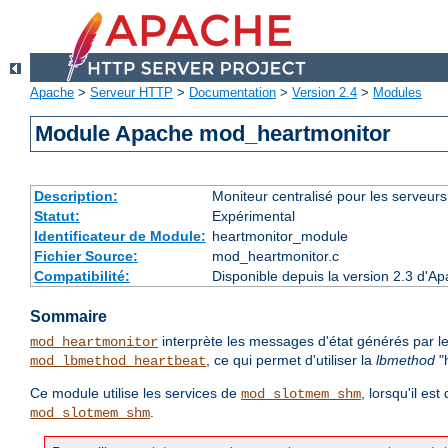
Apache
>
Serveur HTTP
>
Documentation
>
Version 2.4
>
Modules
Module Apache mod_heartmonitor
Description:
Moniteur centralisé pour les serveur
Statut:
Expérimental
Identificateur de Module:
heartmonitor_module
Fichier Source:
mod_heartmonitor.c
Compatibilité:
Disponible depuis la version 2.3 d'A
Sommaire
interprète les messages d'état générés par le
mod_heartmonitor
, ce qui permet d'utiliser la
lbmethod
"h
mod_lbmethod_heartbeat
Ce module utilise les services de
, lorsqu'il es
mod_slotmem_shm
.
mod_slotmem_shm