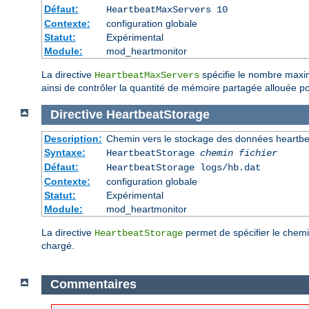
Défaut:
HeartbeatMaxServers 10
Contexte:
configuration globale
Statut:
Expérimental
Module:
mod_heartmonitor
La directive
spécifie le nombre maxim
HeartbeatMaxServers
ainsi de contrôler la quantité de mémoire partagée allouée p
Directive
HeartbeatStorage
Description:
Chemin vers le stockage des données heartbe
Syntaxe:
HeartbeatStorage
chemin fichier
Défaut:
HeartbeatStorage logs/hb.dat
Contexte:
configuration globale
Statut:
Expérimental
Module:
mod_heartmonitor
La directive
permet de spécifier le chemi
HeartbeatStorage
chargé.
Commentaires