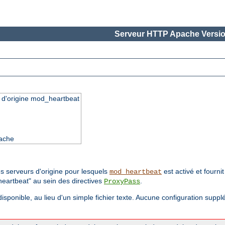
Serveur HTTP Apache Versio
s d'origine mod_heartbeat
pache
s serveurs d'origine pour lesquels
est activé et fourni
mod_heartbeat
eartbeat" au sein des directives
.
ProxyPass
t disponible, au lieu d'un simple fichier texte. Aucune configuration suppl