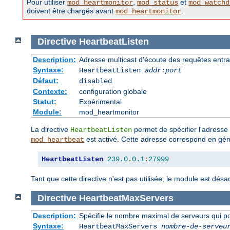
Pour utiliser
,
et
mod_heartmonitor
mod_status
mod_watchd
doivent être chargés avant
.
mod_heartmonitor
Directive
HeartbeatListen
Description:
Adresse multicast d'écoute des requêtes entr
Syntaxe:
HeartbeatListen
addr:port
Défaut:
disabled
Contexte:
configuration globale
Statut:
Expérimental
Module:
mod_heartmonitor
La directive
permet de spécifier l'adresse 
HeartbeatListen
est activé. Cette adresse correspond en géné
mod_heartbeat
HeartbeatListen
239.0
.
0.1
:
27999
Tant que cette directive n'est pas utilisée, le module est désac
Directive
HeartbeatMaxServers
Description:
Spécifie le nombre maximal de serveurs qui p
Syntaxe:
HeartbeatMaxServers
nombre-de-serveu