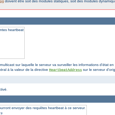
doivent être soit des modules statiques, soit des modules dynamiques
og
antes heartbeat
multicast sur laquelle le serveur va surveiller les informations d'état 
ral à la valeur de la directive
sur le serveur d'orig
HeartbeatAddress
tivé.
ourront envoyer des requêtes heartbeat à ce serveur.
rs