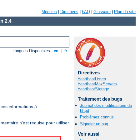
Modules
|
Directives
|
FAQ
|
Glossaire
|
Plan du site
n 2.4
Langues Disponibles:
en
|
fr
Directives
HeartbeatListen
HeartbeatMaxServers
HeartbeatStorage
Traitement des bugs
Journal des modifications de
t ces informations à
httpd
Problèmes connus
émentaire n'est requise pour utiliser
Signaler un bug
Voir aussi