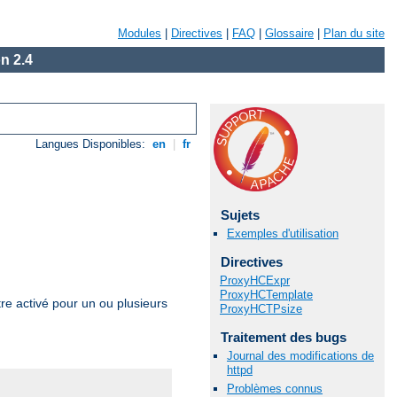
Modules
|
Directives
|
FAQ
|
Glossaire
|
Plan du site
n 2.4
Langues Disponibles:
en
|
fr
Sujets
Exemples d'utilisation
Directives
ProxyHCExpr
ProxyHCTemplate
e activé pour un ou plusieurs
ProxyHCTPsize
Traitement des bugs
Journal des modifications de
httpd
Problèmes connus