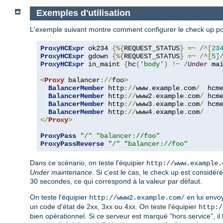
Exemples d'utilisation
L'exemple suivant montre comment configurer le check up pour
ProxyHCExpr
 ok234 
{%{
REQUEST_STATUS
}
=~
/^[
23
ProxyHCExpr
 gdown 
{%{
REQUEST_STATUS
}
=~
/^[
5
]
ProxyHCExpr
 in_maint 
{
hc
(
'body'
)
!~
/
Under
 ma
<
Proxy
 balancer
://
foo
>
BalancerMember
 http
://
www
.
example
.
com
/
  hcm
BalancerMember
 http
://
www2
.
example
.
com
/
 hcm
BalancerMember
 http
://
www3
.
example
.
com
/
 hcm
BalancerMember
 http
://
www4
.
example
.
com
/
</
Proxy
>
ProxyPass
"/"
"balancer://foo"
ProxyPassReverse
"/"
"balancer://foo"
Dans ce scénario, on teste l'équipier
http://www.example.
Under maintenance
. Si c'est le cas, le check up est consid
30 secondes, ce qui correspond à la valeur par défaut.
On teste l'équipier
en lui envo
http://www2.example.com/
un code d'état de 2xx, 3xx ou 4xx. On teste l'équipier
http:/
bien opérationnel. Si ce serveur est marqué "hors service", il 