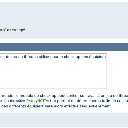
5
emplate
=
veur, du jeu de threads utilisé pour le check up des équipiers
threads, le module de check up peut confier ce travail à un jeu de thr
e. La directive
permet de déterminer la taille de ce je
ProxyHCTPsize
p des différents équipiers sera alors effectué séquentiellement.