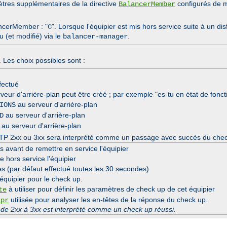
ètres supplémentaires de la directive
configurés de m
BalancerMember
ncerMember : "
". Lorsque l'équipier est mis hors service suite à un 
C
 (et modifié) via le
.
balancer-manager
Les choix possibles sont :
fectué
rveur d'arrière-plan peut être créé ; par exemple "es-tu en état de fonct
au serveur d'arrière-plan
IONS
au serveur d'arrière-plan
D
au serveur d'arrière-plan
r HTTP 2xx ou 3xx sera interprété comme un passage avec succès du che
avant de remettre en service l'équipier
hors service l'équipier
s (par défaut effectué toutes les 30 secondes)
équipier pour le check up.
à utiliser pour définir les paramètres de check up de cet équipier
te
utilisée pour analyser les en-têtes de la réponse du check up.
xpr
 de 2xx à 3xx est interprété comme un check up réussi.