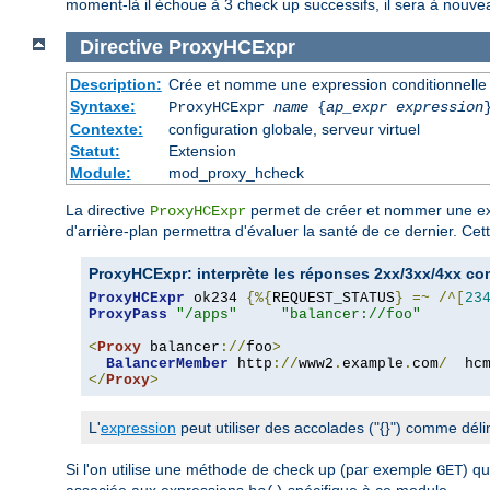
moment-là il échoue à 3 check up successifs, il sera à nouvea
Directive
ProxyHCExpr
Description:
Crée et nomme une expression conditionnelle à 
Syntaxe:
ProxyHCExpr
name
{
ap_expr expression
Contexte:
configuration globale, serveur virtuel
Statut:
Extension
Module:
mod_proxy_hcheck
La directive
permet de créer et nommer une expr
ProxyHCExpr
d'arrière-plan permettra d'évaluer la santé de ce dernier. C
ProxyHCExpr: interprète les réponses 2xx/3xx/4xx c
ProxyHCExpr
 ok234 
{%{
REQUEST_STATUS
}
=~
/^[
23
ProxyPass
"/apps"
"balancer://foo"
<
Proxy
 balancer
://
foo
>
BalancerMember
 http
://
www2
.
example
.
com
/
  hc
</
Proxy
>
L'
expression
peut utiliser des accolades ("{}") comme dél
Si l'on utilise une méthode de check up (par exemple
) q
GET