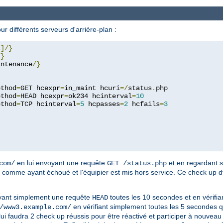
 différents serveurs d'arrière-plan :
4
]/}
/}
intenance
/}
ethod
=
GET hcexpr
=
in_maint hcuri
=/
status
.
php

ethod
=
HEAD hcexpr
=
ok234 hcinterval
=
10
ethod
=
TCP hcinterval
=
5
 hcpasses
=
2
 hcfails
=
3
en lui envoyant une requête
et en regardant s
com/
GET /status.php
éré comme ayant échoué et l'équipier est mis hors service. Ce check up 
yant simplement une requête
toutes les 10 secondes et en vérifi
HEAD
en vérifiant simplement toutes les 5 secondes q
/www3.example.com/
lui faudra 2 check up réussis pour être réactivé et participer à nouveau 