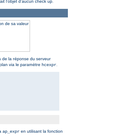
ait l'objet d'aucun check up.
on de sa valeur
s de la réponse du serveur
-plan via le paramètre
.
hcexpr
ia
en utilisant la fonction
ap_expr