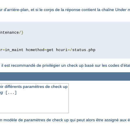
 d'arrière-plan, et si le corps de la réponse contient la chaîne
Under 
intenance
/}
pr
=
in_maint hcmethod
=
get hcuri
=/
status
.
l est recommandé de privilégier un check up basé sur les codes d'état
r différents paramètres de check up
ng
[...]
 modèle de paramètres de check up qui peut alors être assigné aux éq