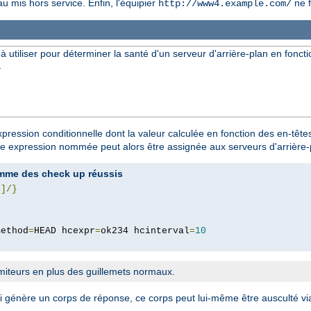
u mis hors service. Enfin, l'équipier
ne f
http://www4.example.com/
utiliser pour déterminer la santé d'un serveur d'arrière-plan en foncti
}
ession conditionnelle dont la valeur calculée en fonction des en-tête
ette expression nommée peut alors être assignée aux serveurs d'arrière
omme des check up réussis
4
]/}
method
=
HEAD hcexpr
=
ok234 hcinterval
=
10
imiteurs en plus des guillemets normaux.
ui génère un corps de réponse, ce corps peut lui-même être ausculté v