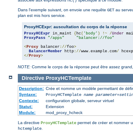
associée aux expressions
spécifique à ce module.
hc()
Dans l'exemple suivant, on envoie une requête
au serveur
GET
plan est mis hors service.
ProxyHCExpr: auscultation du corps de la réponse
ProxyHCExpr
 in_maint 
{
hc
(
'body'
)
!~
/
Under
 ma
ProxyPass
"/apps"
"balancer://foo"
<
Proxy
 balancer
://
foo
>
BalancerMember
 http
://
www
.
example
.
com
/
 hcex
</
Proxy
>
NOTE:
Comme le corps de la réponse peut être assez grand, i
Directive
ProxyHCTemplate
Description:
Crée et nomme un modèle permettant de défini
Syntaxe:
ProxyHCTemplate
name
parameter
=
setti
Contexte:
configuration globale, serveur virtuel
Statut:
Extension
Module:
mod_proxy_hcheck
La directive
permet de créer et nommer un
ProxyHCTemplate
.
hctemplate