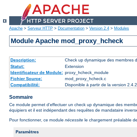
Apache
>
Serveur HTTP
>
Documentation
>
Version 2.4
>
Modules
Module Apache mod_proxy_hcheck
Description:
Check up dynamique des membres du 
Statut:
Extension
Identificateur de Module:
proxy_hcheck_module
Fichier Source:
mod_proxy_hcheck.c
Compatibilité:
Disponible à partir de la version 2.
Sommaire
Ce module permet d'effectuer un check up dynamique des membres 
équipiers et il est indépendant des requêtes de mandataire invers
Pour fonctionner, ce module
nécessite
le chargement préalable d
Paramètres