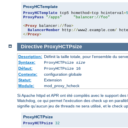
ProxyHCTemplate
ProxyHCTemplate
 tcp5 hcmethod
=
tcp hcinterval
=
ProxyPass
"/apps"
"balancer://foo"
<
Proxy
 balancer
://
foo
>
BalancerMember
 http
://
www2
.
example
.
com
/
 hct
</
Proxy
>
Directive
ProxyHCTPsize
Description:
Définit la taille totale, pour l'ensemble du ser
Syntaxe:
ProxyHCTPsize
size
Défaut:
ProxyHCTPsize 16
Contexte:
configuration globale
Statut:
Extension
Module:
mod_proxy_hcheck
Si Apache httpd et APR ont été compilés avec le support des 
Watchdog, ce qui permet l'exécution des check up en parallèl
signifie qu'aucun jeu de threads ne sera utilisé, et le check u
ProxyHCTPsize
ProxyHCTPsize
32