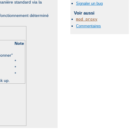
anière standard via la
Signaler un bug
Voir aussi
disfonctionnement déterminé
mod_proxy
Commentaires
Note
ionner"
*
*
*
ck up.