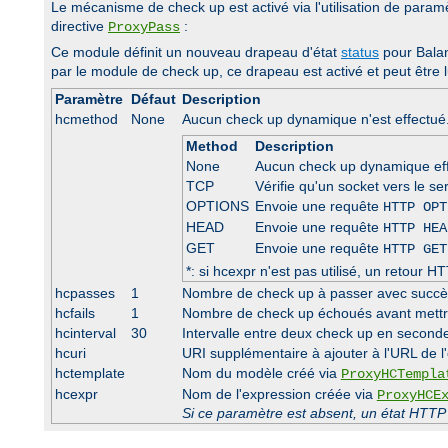
Le mécanisme de check up est activé via l'utilisation de param
directive
:
ProxyPass
Ce module définit un nouveau drapeau d'état
status
pour Bala
par le module de check up, ce drapeau est activé et peut être lu
Paramètre
Défaut
Description
hcmethod
None
Aucun check up dynamique n'est effectué. 
Method
Description
None
Aucun check up dynamique ef
TCP
Vérifie qu'un socket vers le se
OPTIONS
Envoie une requête
HTTP OPT
HEAD
Envoie une requête
HTTP HEA
GET
Envoie une requête
HTTP GET
*: si hcexpr n'est pas utilisé, un retou
hcpasses
1
Nombre de check up à passer avec succès 
hcfails
1
Nombre de check up échoués avant mettre 
hcinterval
30
Intervalle entre deux check up en seconde
hcuri
URI supplémentaire à ajouter à l'URL de l'
hctemplate
Nom du modèle créé via
ProxyHCTempla
hcexpr
Nom de l'expression créée via
ProxyHCE
Si ce paramètre est absent, un état HTTP