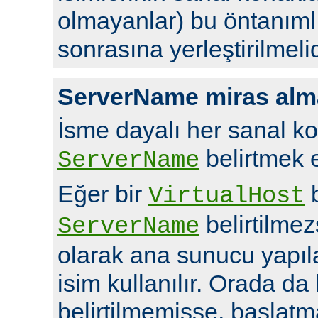
olmayanlar) bu öntanıml
sonrasına yerleştirilmelid
ServerName miras alm
İsme dayalı her sanal ko
belirtmek en
ServerName
Eğer bir
b
VirtualHost
belirtilme
ServerName
olarak ana sunucu yapı
isim kullanılır. Orada da
belirtilmemişse, başlatm