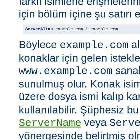
farklı isimlerle erişmeler
için bölüm içine şu satırı e
ServerAlias
 example
.
com 
*.
example
.
com
Böylece
al
example.com
konaklar için gelen istekl
sanal
www.example.com
sunulmuş olur. Konak isi
üzere dosya ismi kalıp kar
kullanılabilir. Şüphesiz bu 
veya
ServerName
Serv
yönergesinde belirtmiş ol