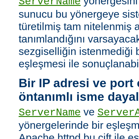
yönergesini
ServerName
sunucu bu yönergeye sis
türetilmiş tam nitelenmiş
tanımlandığını varsayacak
sezgiselliğin istenmediği 
eşleşmesi ile sonuçlanabi
Bir IP adresi ve port ç
öntanımlı isme daya
ve
ServerName
Server
yönergelerinde bir eşleş
Apache httpd bu çift ile 