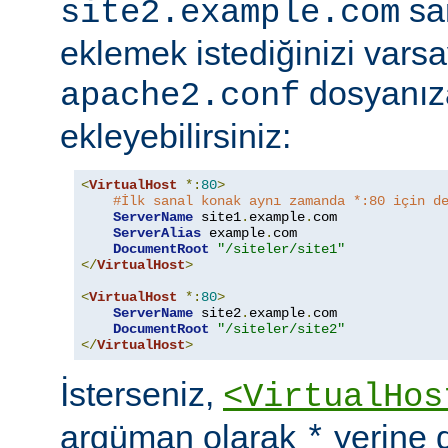
sa
site2.example.com
eklemek istediğinizi vars
dosyanıza
apache2.conf
ekleyebilirsiniz:
<
VirtualHost
*:
80
>
#İlk sanal konak aynı zamanda *:80 için d
ServerName
 site1
.
example
.
com

ServerAlias
 example
.
com

DocumentRoot
"/siteler/site1"
</
VirtualHost
>
<
VirtualHost
*:
80
>
ServerName
 site2
.
example
.
com

DocumentRoot
"/siteler/site2"
</
VirtualHost
>
İsterseniz,
<VirtualHos
argüman olarak
yerine 
*