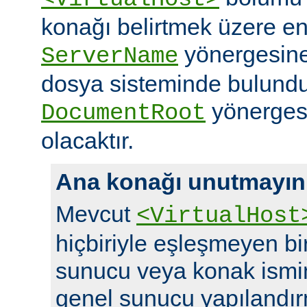
konağı belirtmek üzere en
yönergesine 
ServerName
dosya sisteminde bulundu
yönergesi
DocumentRoot
olacaktır.
Ana konağı unutmayın
Mevcut
<VirtualHost
hiçbiriyle eşleşmeyen bir 
sunucu veya konak ismi
genel sunucu yapılandırm