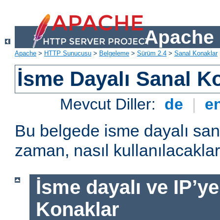
Apache 
Apache
>
HTTP Sunucusu
>
Belgeleme
>
Sürüm 2.4
>
Sanal Konaklar
İsme Dayalı Sanal K
Mevcut Diller:
de
|
e
Bu belgede isme dayalı san
zaman, nasıl kullanılacakları
İsme dayalı ve IP’ye
Konaklar