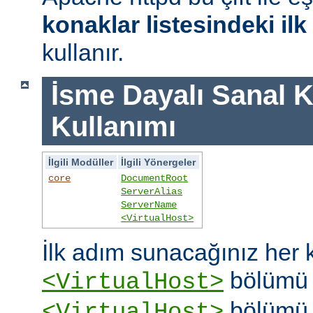
konaklar listesindeki il
kullanır.
İsme Dayalı Sanal K
Kullanımı
İlgili Modüller
İlgili Yönergeler
core
DocumentRoot
ServerAlias
ServerName
<VirtualHost>
İlk adım sunacağınız her k
bölümü o
<VirtualHost>
bölümü 
<VirtualHost>