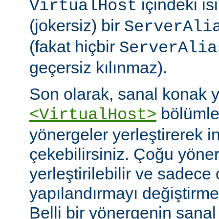
içindeki isi
VirtualHost
(jokersiz) bir
ServerAli
(fakat hiçbir
ServerAlia
geçersiz kılınmaz).
Son olarak, sanal konak 
bölümler
<VirtualHost>
yönergeler yerleştirerek i
çekebilirsiniz. Çoğu yöne
yerleştirilebilir ve sadece 
yapılandırmayı değiştirmek 
Belli bir yönergenin sana