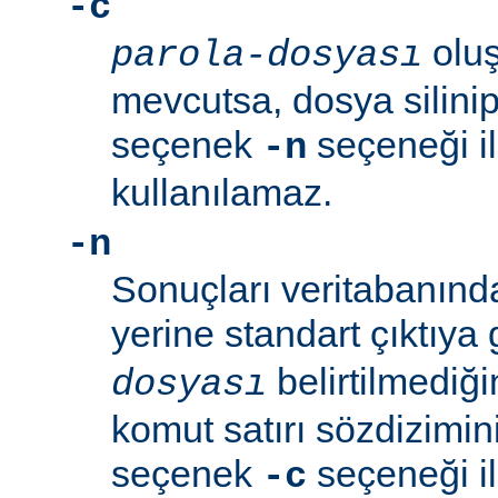
-c
oluş
parola-dosyası
mevcutsa, dosya silinip
seçenek
seçeneği ile
-n
kullanılamaz.
-n
Sonuçları veritabanın
yerine standart çıktıya
belirtilmediğ
dosyası
komut satırı sözdizimini
seçenek
seçeneği ile
-c