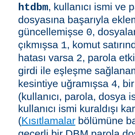
, kullanıcı ismi ve
htdbm
dosyasına başarıyla ekle
güncellemişse
, dosyala
0
çıkmışsa
, komut satırın
1
hatası varsa
, parola etk
2
girdi ile eşleşme sağla
kesintiye uğramışsa
, b
4
(kullanıcı, parola, dosya 
kullanıcı ismi kuraldışı ka
(
Kısıtlamalar
bölümüne ba
geçerli bir DBM parola d