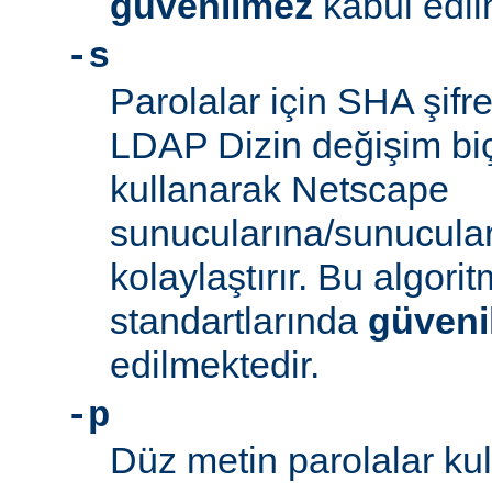
güvenilmez
kabul edil
-s
Parolalar için SHA şifre
LDAP Dizin değişim biçe
kullanarak Netscape
sunucularına/sunucula
kolaylaştırır. Bu algor
standartlarında
güveni
edilmektedir.
-p
Düz metin parolalar kull