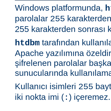
Windows platformunda,
h
parolalar
karakterden
255
255 karakterden sonrası kır
tarafından kullanı
htdbm
Apache yazılımına özeldir;
şifrelenen parolalar baş
sunucularında kullanılama
Kullanıcı isimleri
bayt
255
iki nokta imi (
) içeremez.
: