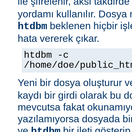
ile şifrelenir, aksi takdird
yordamı kullanılır. Dosya
beklenen hiçbir iş
htdbm
hata vererek çıkar.
htdbm -c
/home/doe/public_ht
Yeni bir dosya oluşturur v
kaydı bir girdi olarak bu
mevcutsa fakat okunamıy
yazılamıyorsa dosyada bir
ve
bir ileti gösteri
htdbm