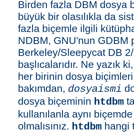
Birden fazla DBM dosya b
büyük bir olasılıkla da si
fazla biçemle ilgili kütüp
NDBM, GNU'nun GDBM pr
Berkeley/Sleepycat DB 2/
başlıcalarıdır. Ne yazık k
her birinin dosya biçimleri 
bakımdan,
do
dosyaismi
dosya biçeminin
ta
htdbm
kullanılanla aynı biçemd
olmalısınız.
hangi 
htdbm