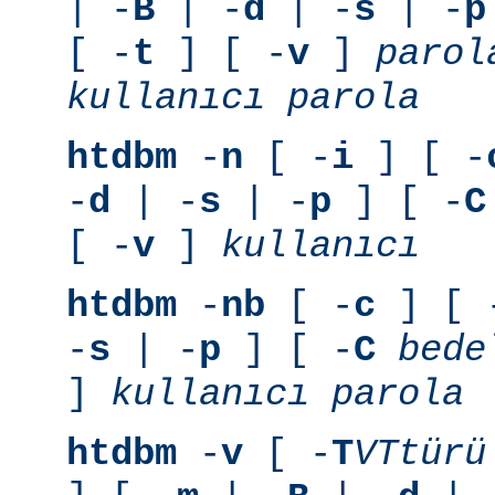
| -
B
| -
d
| -
s
| -
p
[ -
t
] [ -
v
]
parol
kullanıcı
parola
htdbm
-
n
[ -
i
] [ -
-
d
| -
s
| -
p
] [ -
C
[ -
v
]
kullanıcı
htdbm
-
nb
[ -
c
] [ 
-
s
| -
p
] [ -
C
bede
]
kullanıcı
parola
htdbm
-
v
[ -
T
VTtürü