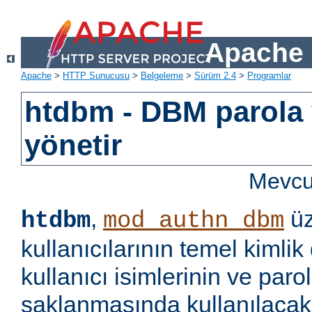
Apache 
Apache
>
HTTP Sunucusu
>
Belgeleme
>
Sürüm 2.4
>
Programlar
htdbm - DBM parola v
yönetir
Mevcut
,
üz
htdbm
mod_authn_dbm
kullanıcılarının temel kimlik
kullanıcı isimlerinin ve paro
saklanmasında kullanılaca