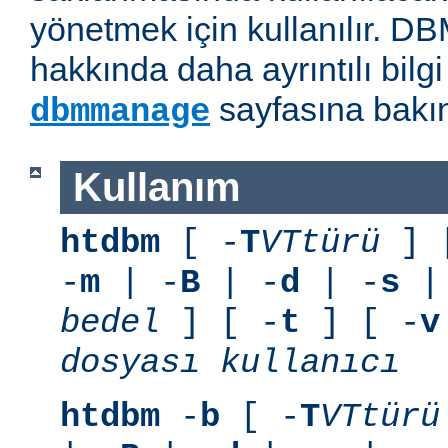
yönetmek için kullanılır. D
hakkında daha ayrıntılı bilg
sayfasına bakın
dbmmanage
Kullanım
htdbm
[ -
T
VTtürü
] 
-
m
| -
B
| -
d
| -
s
|
bedel
] [ -
t
] [ -
v
dosyası
kullanıcı
htdbm
-
b
[ -
T
VTtürü