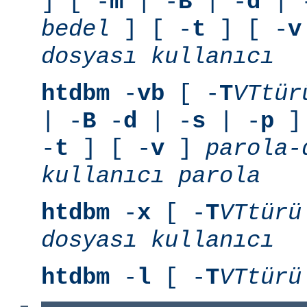
] [ -
m
| -
B
| -
d
| 
bedel
] [ -
t
] [ -
v
dosyası
kullanıcı
htdbm
-
vb
[ -
T
VTtür
| -
B
-
d
| -
s
| -
p
] 
-
t
] [ -
v
]
parola-
kullanıcı
parola
htdbm
-
x
[ -
T
VTtürü
dosyası
kullanıcı
htdbm
-
l
[ -
T
VTtürü