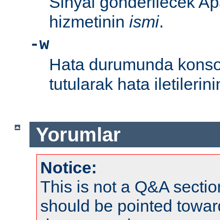
Sinyal gönderilecek Ap
hizmetinin
ismi
.
-w
Hata durumunda konsol
tutularak hata iletileri
Yorumlar
Notice:
This is not a Q&A sect
should be pointed towar