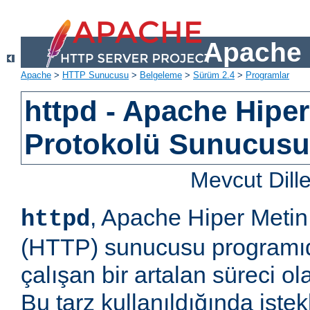
Apache 
Apache
>
HTTP Sunucusu
>
Belgeleme
>
Sürüm 2.4
>
Programlar
httpd - Apache Hiper
Protokolü Sunucus
Mevcut Dill
, Apache Hiper Metin
httpd
(HTTP) sunucusu programıd
çalışan bir artalan süreci ol
Bu tarz kullanıldığında iste