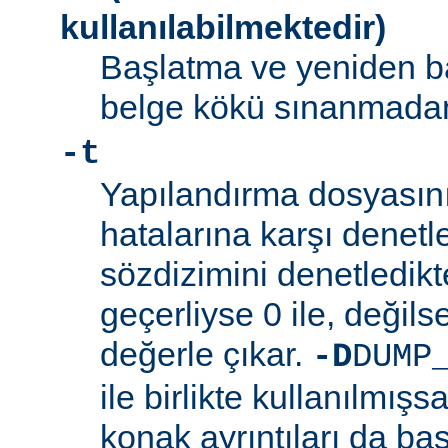
kullanılabilmektedir)
Başlatma ve yeniden b
belge kökü sınanmadan 
-t
Yapılandırma dosyasını
hatalarına karşı denetl
sözdizimini denetledik
geçerliyse 0 ile, değilse
değerle çıkar.
-D
DUMP
ile birlikte kullanılmış
konak ayrıntıları da bas