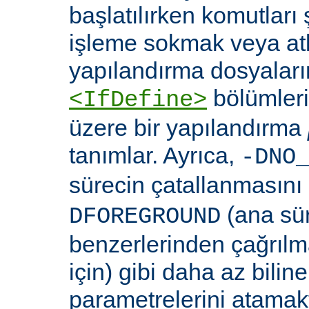
başlatılırken komutları 
işleme sokmak veya at
yapılandırma dosyaları
bölümleri
<IfDefine>
üzere bir yapılandırma
tanımlar. Ayrıca,
-DNO
sürecin çatallanmasını
(ana sü
DFOREGROUND
benzerlerinden çağrıl
için) gibi daha az bili
parametrelerini atamakta