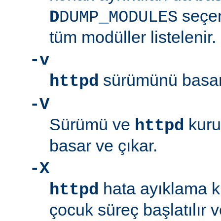
seçen
D
DUMP_MODULES
tüm modüller listelenir.
-v
sürümünü basar 
httpd
-V
Sürümü ve
kuru
httpd
basar ve çıkar.
-X
hata ayıklama ki
httpd
çocuk süreç başlatılır