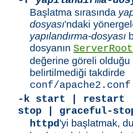
-f
yapılandırma-dos
Başlatma sırasında
yap
dosyası
'ndaki yönergele
yapılandırma-dosyası
b
dosyanın
ServerRoot
değerine göreli olduğu 
belirtilmediği takdirde
conf/apache2.conf
-k
start | restart 
stop | graceful-sto
'yi başlatmak, 
httpd