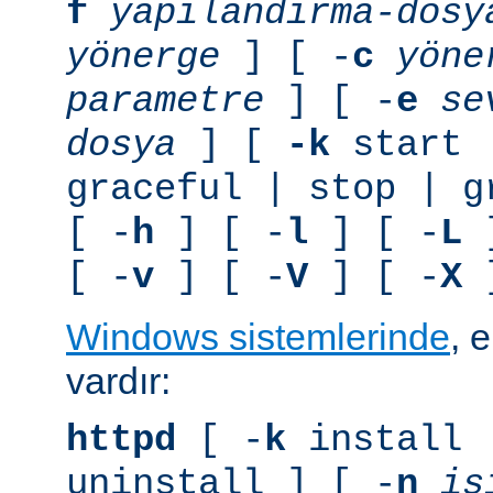
f
yapılandırma-dosy
yönerge
] [ -
c
yöne
parametre
] [ -
e
se
dosya
] [
-k
start 
graceful | stop | g
[ -
h
] [ -
l
] [ -
L
]
[ -
v
] [ -
V
] [ -
X
]
Windows sistemlerinde
, 
vardır:
httpd
[ -
k
install 
uninstall ] [ -
n
is