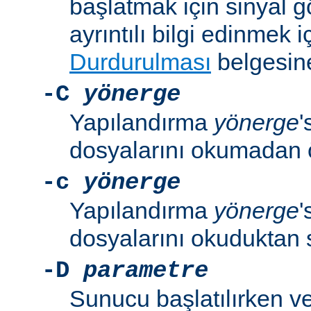
başlatmak için sinyal 
ayrıntılı bilgi edinmek i
Durdurulması
belgesine
-C
yönerge
Yapılandırma
yönerge
'
dosyalarını okumadan 
-c
yönerge
Yapılandırma
yönerge
'
dosyalarını okuduktan 
-D
parametre
Sunucu başlatılırken v