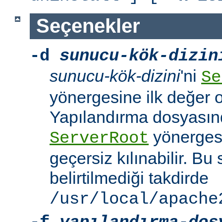
Seçenekler
-d
sunucu-kök-dizin
sunucu-kök-dizini
'ni
Se
yönergesine ilk değer o
Yapılandırma dosyasınd
yönerges
ServerRoot
geçersiz kılınabilir. B
belirtilmediği takdirde
/usr/local/apache