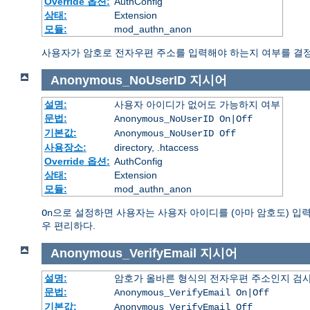
Override 옵션:
AuthConfig
상태:
Extension
모듈:
mod_authn_anon
사용자가 암호로 전자우편 주소를 입력해야 하는지 여부를 결정
Anonymous_NoUserID
지시어
설명:
사용자 아이디가 없어도 가능하지 여부
문법:
Anonymous_NoUserID On|Off
기본값:
Anonymous_NoUserID Off
사용장소:
directory, .htaccess
Override 옵션:
AuthConfig
상태:
Extension
모듈:
mod_authn_anon
으로 설정하면 사용자는 사용자 아이디를 (아마 암호도) 입력하지
On
우 편리하다.
Anonymous_VerifyEmail
지시어
설명:
암호가 올바른 형식의 전자우편 주소인지 검사
문법:
Anonymous_VerifyEmail On|Off
기본값:
Anonymous_VerifyEmail Off