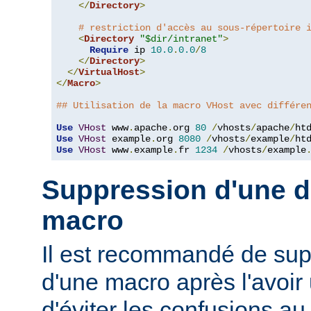
</
Directory
>
# restriction d'accès au sous-répertoire 
<
Directory
"$dir/intranet"
>
Require
 ip 
10.0
.
0.0
/
8
</
Directory
>
</
VirtualHost
>
</
Macro
>
## Utilisation de la macro VHost avec différe
Use
VHost
 www
.
apache
.
org 
80
/
vhosts
/
apache
/
Use
VHost
 example
.
org 
8080
/
vhosts
/
example
/
Use
VHost
 www
.
example
.
fr 
1234
/
vhosts
/
example
Suppression d'une dé
macro
Il est recommandé de supp
d'une macro après l'avoir 
d'éviter les confusions au 