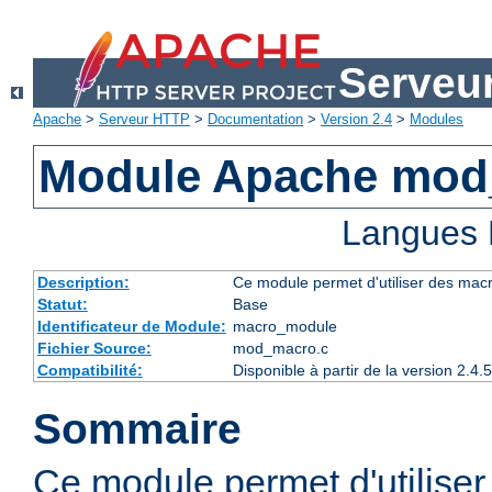
Serveu
Apache
>
Serveur HTTP
>
Documentation
>
Version 2.4
>
Modules
Module Apache mod
Langues 
Description:
Ce module permet d'utiliser des macr
Statut:
Base
Identificateur de Module:
macro_module
Fichier Source:
mod_macro.c
Compatibilité:
Disponible à partir de la version 2.
Sommaire
Ce module permet d'utilise