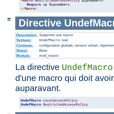
<
Macro
RestrictedAccessPolicy
 $ipnumbers
>
Require
</
Macro
>
Directive
UndefMac
Description:
Supprime une macro
Syntaxe:
UndefMacro
nom
Contexte:
configuration globale, serveur virtuel, répertoir
Statut:
Base
Module:
mod_macro
La directive
UndefMacro
d'une macro qui doit avoir
auparavant.
UndefMacro
LocalAccessPolicy
UndefMacro
RestrictedAccessPolicy