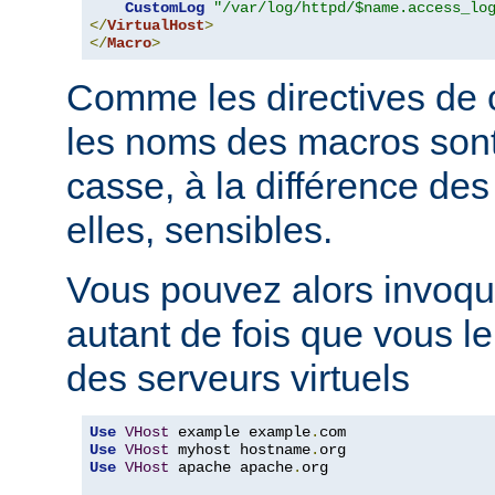
CustomLog
"/var/log/httpd/$name.access_lo
</
VirtualHost
>
</
Macro
>
Comme les directives de c
les noms des macros sont 
casse, à la différence des
elles, sensibles.
Vous pouvez alors invoqu
autant de fois que vous l
des serveurs virtuels
Use
VHost
 example example
.
Use
VHost
 myhost hostname
.
Use
VHost
 apache apache
.
org
