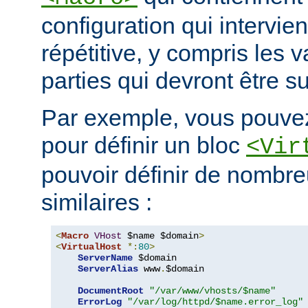
configuration qui intervie
répétitive, y compris les v
parties qui devront être s
Par exemple, vous pouvez
pour définir un bloc
<Vir
pouvoir définir de nombre
similaires :
<
Macro
VHost
 $name $domain
>
<
VirtualHost
*:
80
>
ServerName
 $domain

ServerAlias
 www
.
$domain

DocumentRoot
"/var/www/vhosts/$name"
ErrorLog
"/var/log/httpd/$name.error_log"