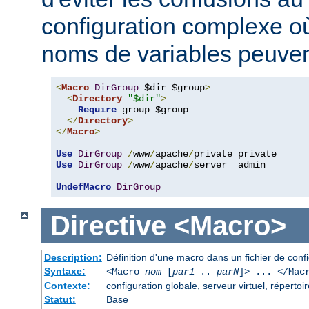
configuration complexe où
noms de variables peuvent
<
Macro
DirGroup
 $dir $group
>
<
Directory
"$dir"
>
Require
 group $group

</
Directory
>
</
Macro
>
Use
DirGroup
/
www
/
apache
/
Use
DirGroup
/
www
/
apache
/
server  admin

UndefMacro
DirGroup
Directive
<Macro>
Description:
Définition d'une macro dans un fichier de conf
Syntaxe:
<Macro
nom
[
par1
..
parN
]> ... </Mac
Contexte:
configuration globale, serveur virtuel, répertoir
Statut:
Base