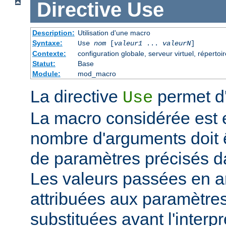
Directive
Use
Description:
Utilisation d'une macro
Syntaxe:
Use
nom
[
valeur1
...
valeurN
]
Contexte:
configuration globale, serveur virtuel, répertoir
Statut:
Base
Module:
mod_macro
La directive
permet d'
Use
La macro considérée est
nombre d'arguments doit 
de paramètres précisés da
Les valeurs passées en a
attribuées aux paramètre
substituées avant l'interpr