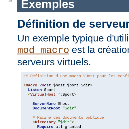
Exemples
Définition de serveur
Un exemple typique d'util
est la créati
mod_macro
serveurs virtuels.
## Définition d'une macro VHost pour les conf
<
Macro
VHost
 $host $port $dir
>
Listen
 $port

<
VirtualHost
*:
$port
>
ServerName
 $host

DocumentRoot
"$dir"
# Racine des documents publique
<
Directory
"$dir"
>
Require
 all granted
