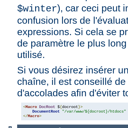
), car ceci peut 
$winter
confusion lors de l'évalua
expressions. Si cela se pr
de paramètre le plus long
utilisé.
Si vous désirez insérer u
chaîne, il est conseillé de
d'accolades afin d'éviter t
<
Macro
DocRoot
 $
{
docroot
}>
DocumentRoot
"/var/www/${docroot}/htdocs"
</
Macro
>