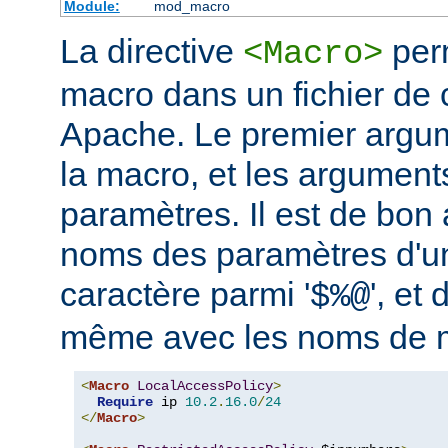
Module:
mod_macro
La directive
perm
<Macro>
macro dans un fichier de 
Apache. Le premier argum
la macro, et les argument
paramètres. Il est de bon a
noms des paramètres d'u
caractère parmi '
', et 
$%@
même avec les noms de 
<
Macro
LocalAccessPolicy
>
Require
 ip 
10.2
.
16.0
/
24
</
Macro
>