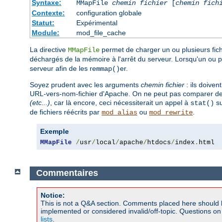
Syntaxe:
MMapFile
chemin fichier
[
chemin fich
Contexte:
configuration globale
Statut:
Expérimental
Module:
mod_file_cache
La directive
permet de charger un ou plusieurs fi
MMapFile
déchargés de la mémoire à l'arrêt du serveur. Lorsqu'un ou p
serveur afin de les re
er.
mmap()
Soyez prudent avec les arguments
chemin fichier
: ils doive
URL-vers-nom-fichier d'Apache. On ne peut pas comparer des
(etc...)
, car là encore, ceci nécessiterait un appel à
su
stat()
de fichiers réécrits par
ou
.
mod_alias
mod_rewrite
Exemple
MMapFile
/
usr
/
local
/
apache
/
htdocs
/
index
.
html
Commentaires
Notice:
This is not a Q&A section. Comments placed here should 
implemented or considered invalid/off-topic. Questions o
lists
.