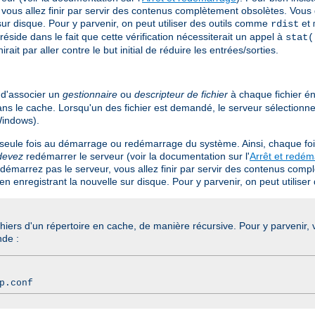
 vous allez finir par servir des contenus complètement obsolètes. Vous 
ur disque. Pour y parvenir, on peut utiliser des outils comme
et
rdist
side dans le fait que cette vérification nécessiterait un appel à
stat(
t par aller contre le but initial de réduire les entrées/sorties.
d'associer un
gestionnaire
ou
descripteur de fichier
à chaque fichier én
dans le cache. Lorsqu'un des fichier est demandé, le serveur sélectionn
indows).
 seule fois au démarrage ou redémarrage du système. Ainsi, chaque foi
devez
redémarrer le serveur (voir la documentation sur l'
Arrêt et redé
redémarrez pas le serveur, vous allez finir par servir des contenus com
en enregistrant la nouvelle sur disque. Pour y parvenir, on peut utilis
chiers d'un répertoire en cache, de manière récursive. Pour y parvenir
nde :
p.conf