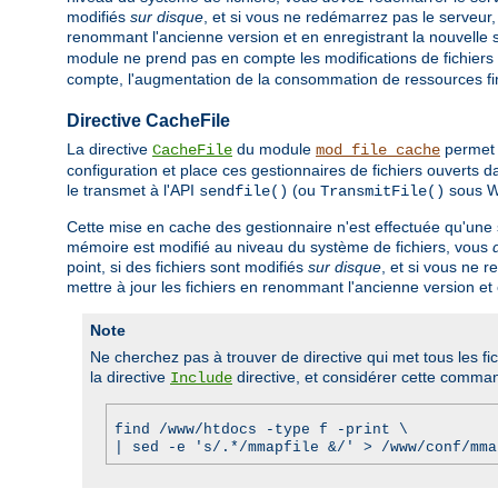
modifiés
sur disque
, et si vous ne redémarrez pas le serveur,
renommant l'ancienne version et en enregistrant la nouvelle s
module ne prend pas en compte les modifications de fichiers ré
compte, l'augmentation de la consommation de ressources finirai
Directive CacheFile
La directive
du module
permet 
CacheFile
mod_file_cache
configuration et place ces gestionnaires de fichiers ouverts 
le transmet à l'API
(ou
sous W
sendfile()
TransmitFile()
Cette mise en cache des gestionnaire n'est effectuée qu'une
mémoire est modifié au niveau du système de fichiers, vous
point, si des fichiers sont modifiés
sur disque
, et si vous ne 
mettre à jour les fichiers en renommant l'ancienne version et 
Note
Ne cherchez pas à trouver de directive qui met tous les fi
la directive
directive, et considérer cette comma
Include
find /www/htdocs -type f -print \
| sed -e 's/.*/mmapfile &/' > /www/conf/mma