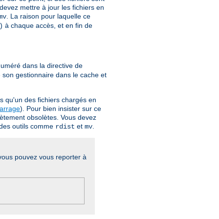
devez mettre à jour les fichiers en
. La raison pour laquelle ce
mv
à chaque accès, et en fin de
)
uméré dans la directive de
e son gestionnaire dans le cache et
s qu'un des fichiers chargés en
marrage
). Pour bien insister sur ce
plètement obsolètes. Vous devez
er des outils comme
et
.
rdist
mv
, vous pouvez vous reporter à