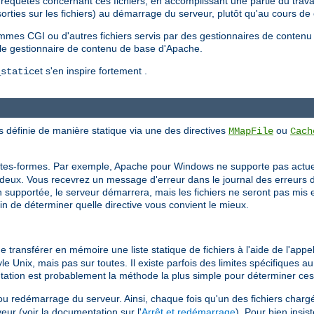
requêtes concernant ces fichiers, en accomplissant une partie du trava
s/sorties sur les fichiers) au démarrage du serveur, plutôt qu'au cours d
ammes CGI ou d'autres fichiers servis par des gestionnaires de contenu
 le gestionnaire de contenu de base d'Apache.
et s'en inspire fortement .
_static
s définie de manière statique via une des directives
ou
MMapFile
Cach
lates-formes. Par exemple, Apache pour Windows ne supporte pas actue
deux. Vous recevrez un message d'erreur dans le journal des erreurs du
on supportée, le serveur démarrera, mais les fichiers ne seront pas mis 
in de déterminer quelle directive vous convient le mieux.
 transférer en mémoire une liste statique de fichiers à l'aide de l'app
e Unix, mais pas sur toutes. Il existe parfois des limites spécifiques au
ntation est probablement la méthode la plus simple pour déterminer ces 
ou redémarrage du serveur. Ainsi, chaque fois qu'un des fichiers char
ur (voir la documentation sur l'
Arrêt et redémarrage
). Pour bien insist