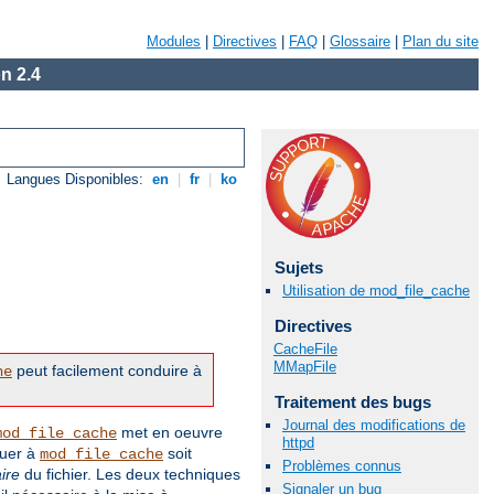
Modules
|
Directives
|
FAQ
|
Glossaire
|
Plan du site
n 2.4
Langues Disponibles:
en
|
fr
|
ko
Sujets
Utilisation de mod_file_cache
Directives
CacheFile
MMapFile
peut facilement conduire à
he
Traitement des bugs
Journal des modifications de
met en oeuvre
mod_file_cache
httpd
quer à
soit
mod_file_cache
Problèmes connus
ire
du fichier. Les deux techniques
Signaler un bug