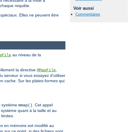
il nécessaire à la mise à
e chaque requête.
Voir aussi
Commentaires
 spéciaux. Elles ne peuvent être
au niveau de la
eFile
llement la directive
,
MMapFile
 serveur si vous essayez d'utiliser
en cache. Sur les plates-formes qui
el système
. Cet appel
mmap()
 système quant à la taille et au
limites.
gés en mémoire est modifié au
er sur ce point, si des fichiers sont