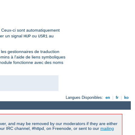
. Ceux-ci sont automatiquement
yer un signal
ou
au
HUP
USR1
les gestionnaires de traduction
ins à l'aide de liens symboliques
e module fonctionne avec des noms
Langues Disponibles:
en
|
fr
|
ko
ver, and may be removed by our moderators if they are either
our IRC channel, #httpd, on Freenode, or sent to our
mailing