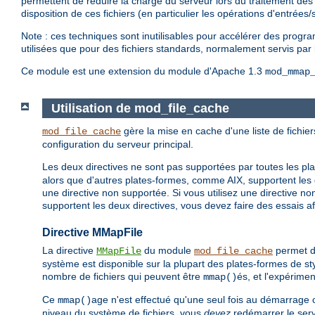
permettent de réduire la charge du serveur lors du traitement des 
disposition de ces fichiers (en particulier les opérations d'entrée
Note : ces techniques sont inutilisables pour accélérer des progr
utilisées que pour des fichiers standards, normalement servis par
Ce module est une extension du module d'Apache 1.3
mod_mmap
Utilisation de mod_file_cache
gère la mise en cache d'une liste de fichier
mod_file_cache
configuration du serveur principal.
Les deux directives ne sont pas supportées par toutes les p
alors que d'autres plates-formes, comme AIX, supportent les 
une directive non supportée. Si vous utilisez une directive n
supportent les deux directives, vous devez faire des essais af
Directive MMapFile
La directive
du module
permet de
MMapFile
mod_file_cache
système est disponible sur la plupart des plates-formes de styl
nombre de fichiers qui peuvent être
és, et l'expérime
mmap()
Ce
age n'est effectué qu'une seul fois au démarrage 
mmap()
niveau du système de fichiers, vous
devez
redémarrer le serve