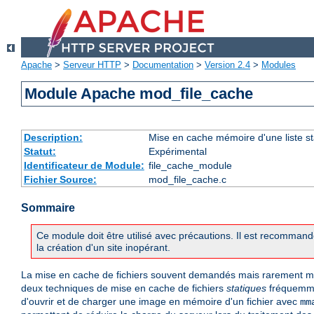
Apache
>
Serveur HTTP
>
Documentation
>
Version 2.4
>
Modules
Module Apache mod_file_cache
Description:
Mise en cache mémoire d'une liste sta
Statut:
Expérimental
Identificateur de Module:
file_cache_module
Fichier Source:
mod_file_cache.c
Sommaire
Ce module doit être utilisé avec précautions. Il est recommandé
la création d'un site inopérant.
La mise en cache de fichiers souvent demandés mais rarement mod
deux techniques de mise en cache de fichiers
statiques
fréquemmen
d'ouvrir et de charger une image en mémoire d'un fichier avec
mm