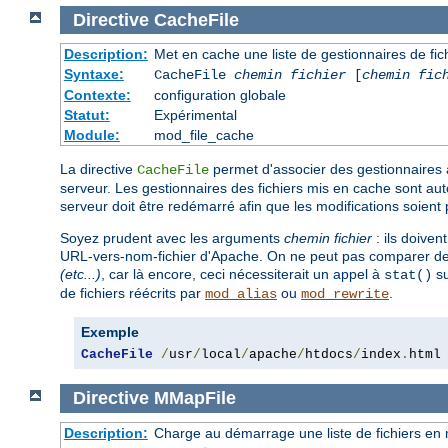
Directive
CacheFile
Description:
Met en cache une liste de gestionnaires de fi
Syntaxe:
CacheFile
chemin fichier
[
chemin fic
Contexte:
configuration globale
Statut:
Expérimental
Module:
mod_file_cache
La directive
permet d'associer des gestionnaires 
CacheFile
serveur. Les gestionnaires des fichiers mis en cache sont aut
serveur doit être redémarré afin que les modifications soient
Soyez prudent avec les arguments
chemin fichier
: ils doive
URL-vers-nom-fichier d'Apache. On ne peut pas comparer des
(etc...)
, car là encore, ceci nécessiterait un appel à
su
stat()
de fichiers réécrits par
ou
.
mod_alias
mod_rewrite
Exemple
CacheFile
/
usr
/
local
/
apache
/
htdocs
/
index
.
html
Directive
MMapFile
Description:
Charge au démarrage une liste de fichiers en