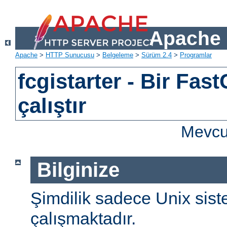
Apache 
Apache
>
HTTP Sunucusu
>
Belgeleme
>
Sürüm 2.4
>
Programlar
fcgistarter - Bir Fast
çalıştır
Mevcut
Bilginize
Şimdilik sadece Unix sist
çalışmaktadır.