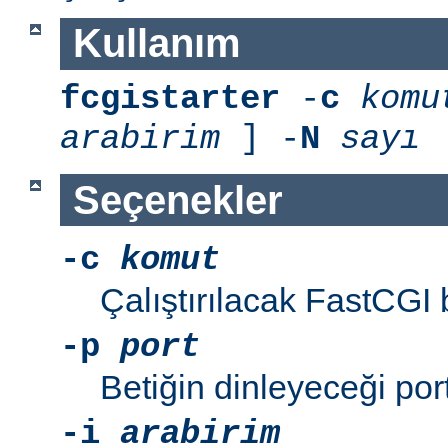
Kullanım
fcgistarter
-
c
komu
arabirim
] -
N
sayı
Seçenekler
-c
komut
Çalıştırılacak FastCGI 
-p
port
Betiğin dinleyeceği por
-i
arabirim