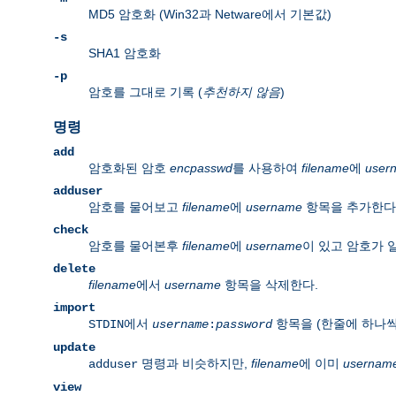
MD5 암호화 (Win32과 Netware에서 기본값)
-s
SHA1 암호화
-p
암호를 그대로 기록 (
추천하지 않음
)
명령
add
암호화된 암호
encpasswd
를 사용하여
filename
에
user
adduser
암호를 물어보고
filename
에
username
항목을 추가한다
check
암호를 물어본후
filename
에
username
이 있고 암호가 
delete
filename
에서
username
항목을 삭제한다.
import
에서
항목을 (한줄에 하나씩
STDIN
username
:
password
update
명령과 비슷하지만,
filename
에 이미
usernam
adduser
view