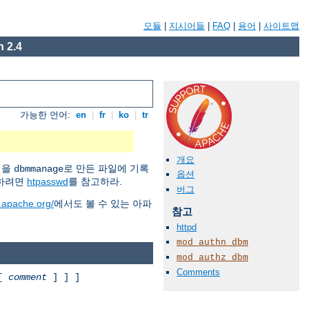
모듈
|
지시어들
|
FAQ
|
용어
|
사이트맵
 2.4
가능한 언어:
en
|
fr
|
ko
|
tr
개요
원을
로 만든 파일에 기록
dbmmanage
옵션
용하려면
htpasswd
를 참고하라.
버그
d.apache.org/
에서도 볼 수 있는 아파
참고
httpd
mod_authn_dbm
mod_authz_dbm
Comments
 [
comment
] ] ]