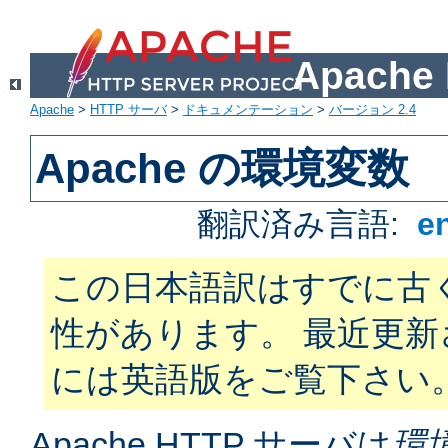
Apach
Apache
>
HTTP サーバ
>
ドキュメンテーション
>
バージョン 2.4
Apache の環境変数
翻訳済み言語:
e
この日本語訳はすでに古
性があります。 最近更
には英語版をご覧下さい
Apache HTTP サーバは
環