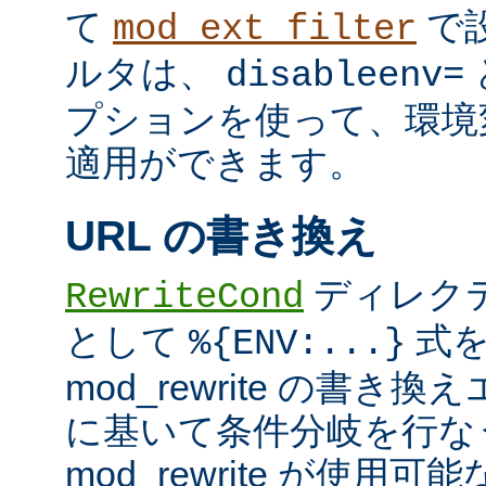
て
で
mod_ext_filter
ルタは、
disableenv=
プションを使って、環境
適用ができます。
URL の書き換え
ディレク
RewriteCond
として
式を
%{ENV:...}
mod_rewrite の書
に基いて条件分岐を行な
mod_rewrite が使用