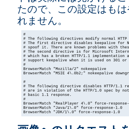
たので、この設定はもは
れません。
#

# The following directives modify normal HTTP 
# The first directive disables keepalive for N
# spoof it. There are known problems with thes
# The second directive is for Microsoft Intern
# which has a broken HTTP/1.1 implementation a
# support keepalive when it is used on 301 or 
#

BrowserMatch "Mozilla/2" nokeepalive

BrowserMatch "MSIE 4\.0b2;" nokeepalive downgr
#

# The following directive disables HTTP/1.1 re
# are in violation of the HTTP/1.0 spec by not
# basic 1.1 response.

#

BrowserMatch "RealPlayer 4\.0" force-response-
BrowserMatch "Java/1\.0" force-response-1.0

BrowserMatch "JDK/1\.0" force-response-1.0