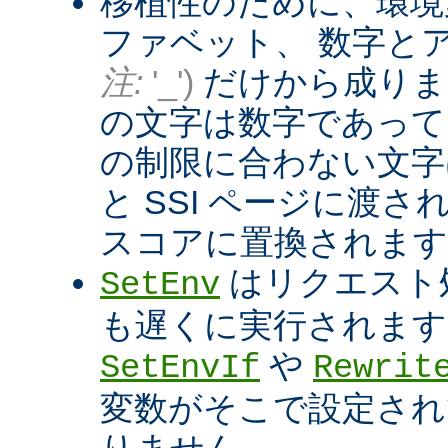
移植性のために、環境
ファベット、 数字と
注:
'_')
だけから成りま
の文字は数字であって
の制限に合わない文字は
と SSI ページに渡
スコアに置換されます
はリクエスト
SetEnv
も遅くに実行されます
や
SetEnvIf
Rewrit
変数がそこで設定され
りません。