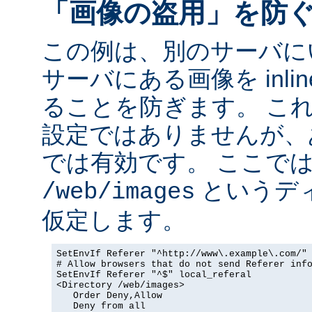
「画像の盗用」を防
この例は、別のサーバに
サーバにある画像を inli
ることを防ぎます。 こ
設定ではありませんが、
では有効です。 ここで
というデ
/web/images
仮定します。
SetEnvIf Referer "^http://www\.example\.com/" 
# Allow browsers that do not send Referer info
SetEnvIf Referer "^$" local_referal

<Directory /web/images>

   Order Deny,Allow

   Deny from all
