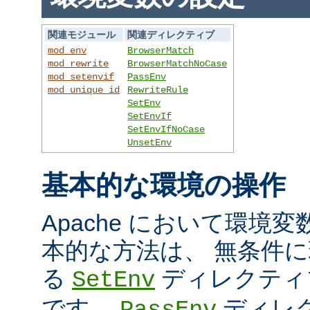
関連モジュール
関連ディレクティブ
mod_env
BrowserMatch
mod_rewrite
BrowserMatchNoCase
mod_setenvif
PassEnv
mod_unique_id
RewriteRule
SetEnv
SetEnvIf
SetEnvIfNoCase
UnsetEnv
基本的な環境の操作
Apache において環境
本的な方法は、 無条件
る
ディレクティ
SetEnv
です。
ディレ
PassEnv