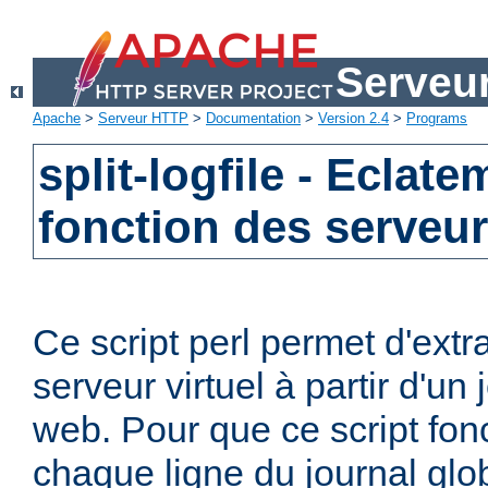
Serveu
Apache
>
Serveur HTTP
>
Documentation
>
Version 2.4
>
Programs
split-logfile - Eclat
fonction des serveur
Ce script perl permet d'extr
serveur virtuel à partir d'un
web. Pour que ce script fon
chaque ligne du journal globa