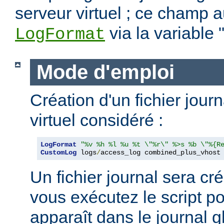
serveur virtuel ; ce champ a
via la variable 
LogFormat
Mode d'emploi
Création d'un fichier jour
virtuel considéré :
LogFormat
"%v %h %l %u %t \"%r\" %>s %b \"%{R
CustomLog
 logs
/
access_log combined_plus_vhost
Un fichier journal sera cré
vous exécutez le script po
apparaît dans le journal g