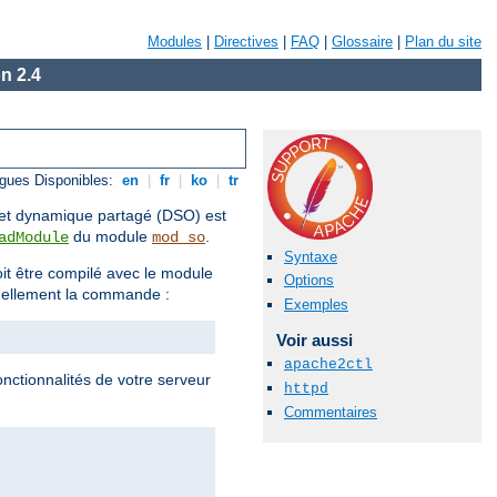
Modules
|
Directives
|
FAQ
|
Glossaire
|
Plan du site
n 2.4
gues Disponibles:
en
|
fr
|
ko
|
tr
objet dynamique partagé (DSO) est
du module
.
adModule
mod_so
Syntaxe
t être compilé avec le module
Options
uellement la commande :
Exemples
Voir aussi
apache2ctl
onctionnalités de votre serveur
httpd
Commentaires