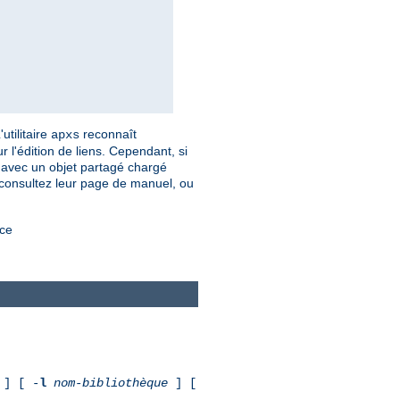
utilitaire
reconnaît
apxs
 l'édition de liens. Cependant, si
er avec un objet partagé chargé
 consultez leur page de manuel, ou
rce
] [ -
l
nom-bibliothèque
] [