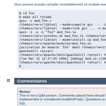
Vous pouvez ensuite compiler immédiatement ce module exemp
$ cd foo
$ make all reload
apxs -c mod_foo.c
/chemin/vers/libtool --mode=compile gcc ... -
/chemin/vers/libtool --mode=link gcc ... -o m
apxs -i -a -n "foo" mod_foo.la
/chemin/vers/instdso.sh mod_foo.la /chemin/ve
/chemin/vers/libtool --mode=install cp mod_fo
/chemin/vers/apache/modules/mod_foo.so
[activation du module `foo' dans /chemin/vers
apache2ctl restart
/chemin/vers/apache/sbin/apache2ctl restart: 
[Tue Mar 31 11:27:55 1998] [debug] mod_so.c(3
/chemin/vers/apache/sbin/apache2ctl restart: 
$ _
Commentaires
Notice:
This is not a Q&A section. Comments placed here should 
implemented or considered invalid/off-topic. Questions o
lists
.