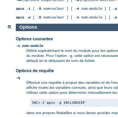
apxs
-
i
[ -
S
nom
=
valeur
] [ -
n
nom-module
] [ -
a
apxs
-
e
[ -
S
nom
=
valeur
] [ -
n
nom-module
] [ -
a
Options
Options courantes
-n
nom-module
Définit explicitement le nom du module pour les option
du module. Pour l'option
, cette option est nécessair
-g
défaut) en le déduisant du nom de fichier.
Options de requête
-q
Effectue une requête à propos des variables et de l'en
affiche toutes les variables connues, ainsi que leurs v
Utilisez cette option pour déterminer manuellement les 
INC=-I`apxs -q INCLUDEDIR`
dans vos propres Makefiles si vous devez accéder man