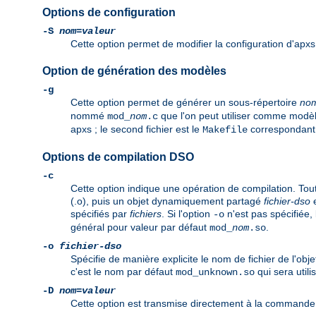
Options de configuration
-S
nom
=
valeur
Cette option permet de modifier la configuration d'apxs
Option de génération des modèles
-g
Cette option permet de générer un sous-répertoire
no
nommé
que l'on peut utiliser comme modè
mod_
nom
.c
apxs ; le second fichier est le
correspondant fa
Makefile
Options de compilation DSO
-c
Cette option indique une opération de compilation. Tout 
(.o), puis un objet dynamiquement partagé
fichier-dso
e
spécifiés par
fichiers
. Si l'option
n'est pas spécifiée,
-o
général pour valeur par défaut
.
mod_
nom
.so
-o
fichier-dso
Spécifie de manière explicite le nom de fichier de l'ob
c'est le nom par défaut
qui sera utili
mod_unknown.so
-D
nom
=
valeur
Cette option est transmise directement à la commande d