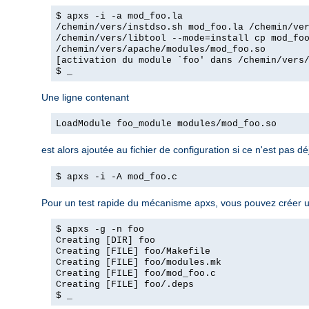
$ apxs -i -a mod_foo.la
/chemin/vers/instdso.sh mod_foo.la /chemin/ve
/chemin/vers/libtool --mode=install cp mod_fo
/chemin/vers/apache/modules/mod_foo.so
[activation du module `foo' dans /chemin/vers
$ _
Une ligne contenant
LoadModule foo_module modules/mod_foo.so
est alors ajoutée au fichier de configuration si ce n'est pas dé
$ apxs -i -A mod_foo.c
Pour un test rapide du mécanisme apxs, vous pouvez créer u
$ apxs -g -n foo
Creating [DIR] foo
Creating [FILE] foo/Makefile
Creating [FILE] foo/modules.mk
Creating [FILE] foo/mod_foo.c
Creating [FILE] foo/.deps
$ _