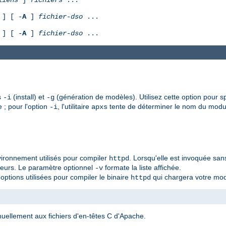
] [ -
A
]
fichier-dso
...
] [ -
A
]
fichier-dso
...
s
(install) et
(génération de modèles). Utilisez cette option pour sp
-i
-g
e ; pour l'option
, l'utilitaire
tente de déterminer le nom du modul
-i
apxs
vironnement utilisés pour compiler
. Lorsqu'elle est invoquée sa
httpd
aleurs. Le paramètre optionnel
formate la liste affichée.
-v
options utilisées pour compiler le binaire
qui chargera votre mod
httpd
uellement aux fichiers d'en-têtes C d'Apache.