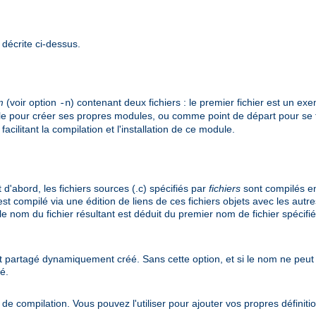
 décrite ci-dessus.
m
(voir option
) contenant deux fichiers : le premier fichier est un e
-n
le pour créer ses propres modules, ou comme point de départ pour se 
cilitant la compilation et l'installation de ce module.
d'abord, les fichiers sources (.c) spécifiés par
fichiers
sont compilés en
st compilé via une édition de liens de ces fichiers objets avec les autres
 le nom du fichier résultant est déduit du premier nom de fichier spécifi
jet partagé dynamiquement créé. Sans cette option, et si le nom ne peut 
sé.
e compilation. Vous pouvez l'utiliser pour ajouter vos propres définit