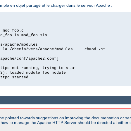
le en objet partagé et le charger dans le serveur Apache :
c mod_foo.c
od_foo.la mod_foo.slo
rs/apache/modules
o.la /chemin/vers/apache/modules ... chmod 755
/apache/conf/apache2.conf]
httpd not running, trying to start
03): loaded module foo_module
httpd started
be pointed towards suggestions on improving the documentation or ser
n how to manage the Apache HTTP Server should be directed at either 