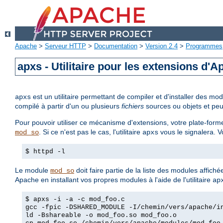
Apache
>
Serveur HTTP
>
Documentation
>
Version 2.4
>
Programmes
apxs - Utilitaire pour les extensions d'
est un utilitaire permettant de compiler et d'installer des 
apxs
compilé à partir d'un ou plusieurs
fichiers
sources ou objets et peu
Pour pouvoir utiliser ce mécanisme d'extensions, votre plate-forme
. Si ce n'est pas le cas, l'utilitaire
vous le signalera. 
mod_so
apxs
$ httpd -l
Le module
doit faire partie de la liste des modules affich
mod_so
Apache en installant vos propres modules à l'aide de l'utilitaire
ap
$ apxs -i -a -c mod_foo.c
gcc -fpic -DSHARED_MODULE -I/chemin/vers/apache/i
ld -Bshareable -o mod_foo.so mod_foo.o