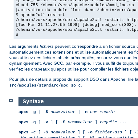
cp mod_foo.so /chemin/vers/apache/modules/mod_foo
chmod 755 /chemin/vers/apache/modules/mod_foo.so
[activation du module `foo' dans /chemin/vers/apa
$ apache2ctl restart
/chemin/vers/apache/sbin/apache2ctl restart: http
[Tue Mar 31 11:27:55 1998] [debug] mod_so.c(303):
/chemin/vers/apache/sbin/apache2ctl restart: http
$ _
Les arguments
fichiers
peuvent correspondre à un fichier source C (
automatiquement ces extensions et utilise automatiquement les fichi
vous utilisez des fichiers objets précompilés, assurez-vous que leu
dynamiquement. Avec GCC, par exemple, il vous suffit de toujours u
vérifiez les drapeaux qu'
utilise pour compiler les fichiers obje
apxs
Pour plus de détails à propos du support DSO dans Apache, lire
.
src/modules/standard/mod_so.c
Syntaxe
apxs
-
g
[ -
S
nom
=
valeur
] -
n
nom-module
apxs
-
q
[ -
v
] [ -
S
nom
=
valeur
]
requête
...
apxs
-
c
[ -
S
nom
=
valeur
] [ -
o
fichier-dso
] [ -
-
Wc,
options-compilation
] [ -
Wl,
options-edition-