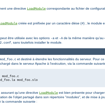
ment une directive
correspondante au fichier de configura
LoadModule
créée est préfixée par un caractère dièse (
) ; le module 
LoadModule
#
 peut être utilisée avec les options
et
de la même manière qu'au cou
-a
-A
, sans toutefois installer le module.
2.conf
et destiné à étendre les fonctionnalités du serveur. Pour ce
mod_foo.c
e chargé dans le serveur Apache à l'exécution, via la commande suivant
c mod_foo.c
od_foo.la mod_foo.slo
s assurant qu'une directive
est bien présente pour charger 
LoadModule
ion de l'objet partagé dans son répertoire "modules", et de mise à jou
ez la commande suivante :