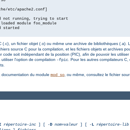
.so
che/etc/apache2.conf]
d not running, trying to start
 loaded module foo_module
d started
.c), un fichier objet (.o) ou même une archive de bibliothèques (.a). L'
ers source C pour la compilation, et les fichiers objets et archives pour
r code soit indépendant de la position (PIC), afin de pouvoir les utilis
tiliser l'option de compilation
. Pour les autres compilateurs C,
-fpic
ts.
 la documentation du module
, ou même, consultez le fichier sou
mod_so
I
répertoire-inc
] [ -
D
nom
=
valeur
] [ -
L
répertoire-lib
liens
]
fichiers
...