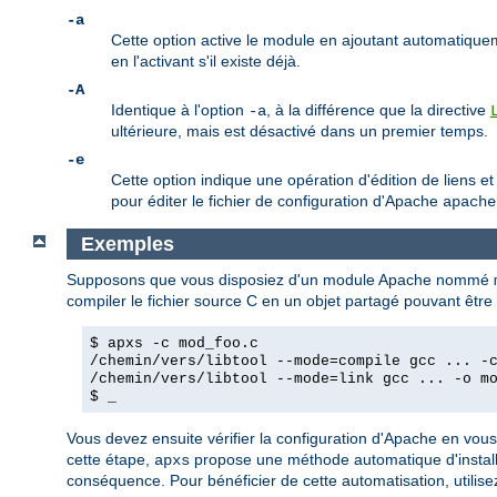
-a
Cette option active le module en ajoutant automatique
en l'activant s'il existe déjà.
-A
Identique à l'option
, à la différence que la directive
-a
ultérieure, mais est désactivé dans un premier temps.
-e
Cette option indique une opération d'édition de liens et
pour éditer le fichier de configuration d'Apache
apache
Exemples
Supposons que vous disposiez d'un module Apache nommé
compiler le fichier source C en un objet partagé pouvant êtr
$ apxs -c mod_foo.c
/chemin/vers/libtool --mode=compile gcc ... -
/chemin/vers/libtool --mode=link gcc ... -o m
$ _
Vous devez ensuite vérifier la configuration d'Apache en vou
cette étape,
propose une méthode automatique d'installat
apxs
conséquence. Pour bénéficier de cette automatisation, utilis