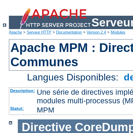
Serveu
Apache
>
Serveur HTTP
>
Documentation
>
Version 2.4
>
Modules
Apache MPM : Direct
Communes
Langues Disponibles:
d
Une série de directives impl
Description:
modules multi-processus (
MPM
Statut:
Directive
CoreDump