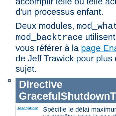
accomplir telle ou telle ac
d'un processus enfant.
Deux modules,
mod_wha
utilisen
mod_backtrace
vous référer à la
page En
de Jeff Trawick pour plus 
sujet.
Directive
GracefulShutdownT
Spécifie le délai maximu
Description: