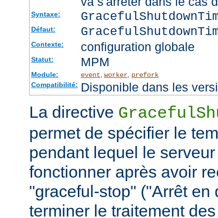
va s'arrêter dans le cas 
GracefulShutdownTi
Syntaxe:
GracefulShutdownTi
Défaut:
configuration globale
Contexte:
MPM
Statut:
Module:
,
,
event
worker
prefork
Disponible dans les vers
Compatibilité:
La directive
GracefulSh
permet de spécifier le te
pendant lequel le serveur
fonctionner après avoir re
"graceful-stop" ("Arrêt en
terminer le traitement de