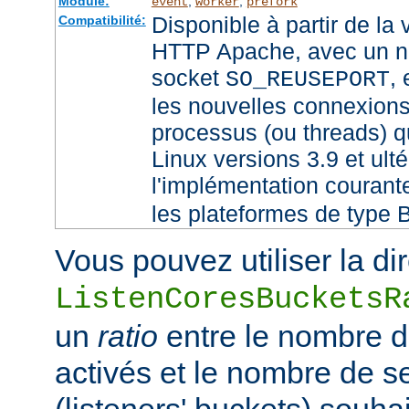
Module:
,
,
event
worker
prefork
Disponible à partir de la
Compatibilité:
HTTP Apache, avec un no
socket
,
SO_REUSEPORT
les nouvelles connexions
processus (ou threads) qu
Linux versions 3.9 et ult
l'implémentation couran
les plateformes de type 
Vous pouvez utiliser la di
ListenCoresBucketsR
un
ratio
entre le nombre 
activés et le nombre de 
(listeners' buckets) souhai