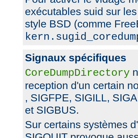
exécutables suid sur le
style BSD (comme FreeB
kern.sugid_coredum
Signaux spécifiques
n
CoreDumpDirectory
reception d'un certain 
, SIGFPE, SIGILL, SI
et SIGBUS.
Sur certains systèmes d'
SIGQUIT provoque auss