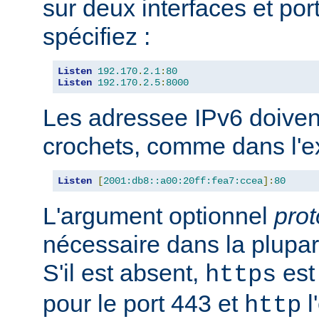
sur deux interfaces et port
spécifiez :
Listen
192.170
.
2.1
:
80
Listen
192.170
.
2.5
:
8000
Les adressee IPv6 doiven
crochets, comme dans l'e
Listen
[
2001:db8::a00:20ff:fea7:ccea
]:
80
L'argument optionnel
prot
nécessaire dans la plupar
S'il est absent,
est 
https
pour le port 443 et
l
http