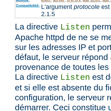
Module:
,
,
,
,
event
worker
prefork
mpm_winnt
mpm_
L'argument
protocole
est 
Compatibilité:
2.1.5
La directive
perme
Listen
Apache httpd de ne se met
sur les adresses IP et port
défaut, le serveur répond
provenance de toutes les 
La directive
est d
Listen
et si elle est absente du f
configuration, le serveur 
démarrer. Ceci constitue