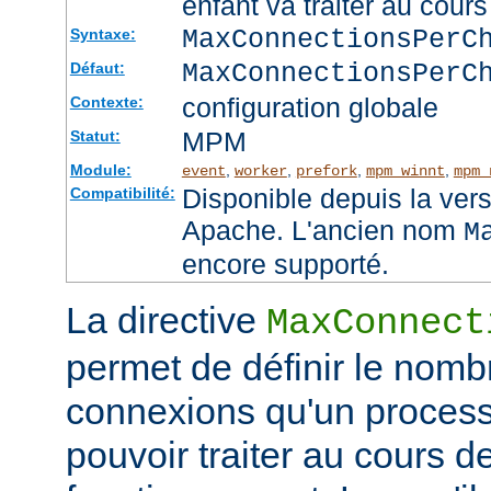
enfant va traiter au cou
MaxConnectionsPer
Syntaxe:
MaxConnectionsPerC
Défaut:
configuration globale
Contexte:
MPM
Statut:
Module:
,
,
,
,
event
worker
prefork
mpm_winnt
mpm_
Disponible depuis la ver
Compatibilité:
Apache. L'ancien nom
M
encore supporté.
La directive
MaxConnect
permet de définir le no
connexions qu'un process
pouvoir traiter au cours d