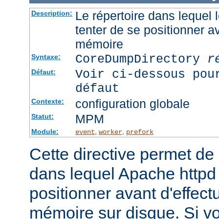
Le répertoire dans lequel
Description:
tenter de se positionner a
mémoire
CoreDumpDirectory
r
Syntaxe:
Voir ci-dessous pou
Défaut:
défaut
configuration globale
Contexte:
MPM
Statut:
Module:
,
,
event
worker
prefork
Cette directive permet de d
dans lequel Apache httpd 
positionner avant d'effect
mémoire sur disque. Si v