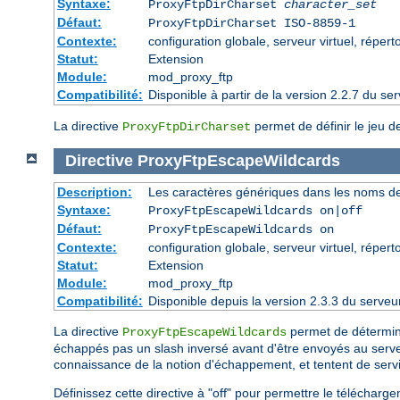
Syntaxe:
ProxyFtpDirCharset
character_set
Défaut:
ProxyFtpDirCharset ISO-8859-1
Contexte:
configuration globale, serveur virtuel, réperto
Statut:
Extension
Module:
mod_proxy_ftp
Compatibilité:
Disponible à partir de la version 2.2.7 du 
La directive
permet de définir le jeu d
ProxyFtpDirCharset
Directive
ProxyFtpEscapeWildcards
Description:
Les caractères génériques dans les noms de 
Syntaxe:
ProxyFtpEscapeWildcards on|off
Défaut:
ProxyFtpEscapeWildcards on
Contexte:
configuration globale, serveur virtuel, réperto
Statut:
Extension
Module:
mod_proxy_ftp
Compatibilité:
Disponible depuis la version 2.3.3 du serv
La directive
permet de détermine
ProxyFtpEscapeWildcards
échappés pas un slash inversé avant d'être envoyés au serv
connaissance de la notion d'échappement, et tentent de servir
Définissez cette directive à "off" pour permettre le télécha