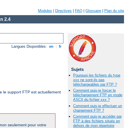
Modules
|
Directives
|
FAQ
|
Glossaire
|
Plan du site
n 2.4
Langues Disponibles:
en
|
fr
Sujets
Pourquoi les fichiers du type
xxx
ne sont-ils pas
téléchargeables par FTP ?
Comment puis-je forcer le
ue le support FTP est actuellement
téléchargement FTP en mode
ASCII du fichier
xxx
?
Comment puis-je effectuer un
chargement FTP ?
Comment puis-je accéder par
FTP à des fichiers situés en
 non seulement pour votre
dehors de mon répertoire