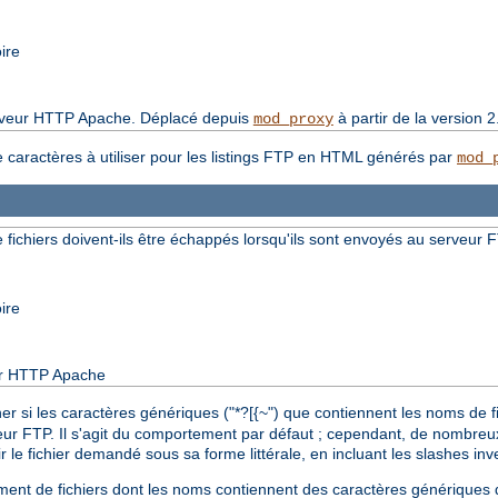
ire
serveur HTTP Apache. Déplacé depuis
à partir de la version 2
mod_proxy
e caractères à utiliser pour les listings FTP en HTML générés par
mod_
fichiers doivent-ils être échappés lorsqu'ils sont envoyés au serveur 
ire
eur HTTP Apache
r si les caractères génériques ("*?[{~") que contiennent les noms de 
eur FTP. Il s'agit du comportement par défaut ; cependant, de nombre
 le fichier demandé sous sa forme littérale, en incluant les slashes i
rgement de fichiers dont les noms contiennent des caractères générique