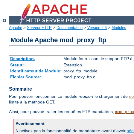
Apache
>
Serveur HTTP
>
Documentation
>
Version 2.4
>
Modules
Module Apache mod_proxy_ftp
Description:
Module fournissant le support FTP à
Statut:
Extension
Identificateur de Module:
proxy_ftp_module
Fichier Source:
mod_proxy_ftp.c
Sommaire
Pour pouvoir fonctionner, ce module
requiert
le chargement de
mo
limité à la méthode GET.
Ainsi, pour pouvoir traiter les requêtes FTP mandatées,
mod_pro
Avertissement
N'activez pas la fonctionnalité de mandataire avant d'avoir
séc