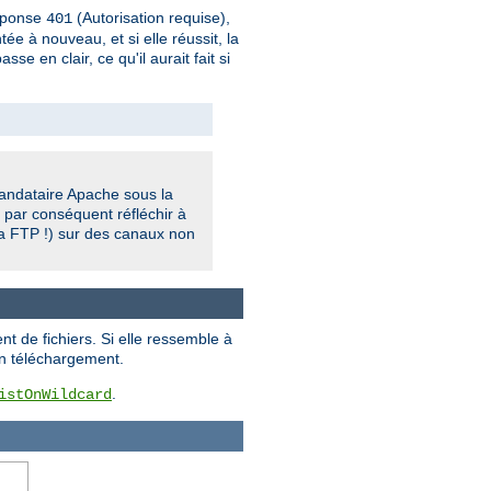
réponse
(Autorisation requise),
401
ée à nouveau, et si elle réussit, la
 en clair, ce qu'il aurait fait si
 mandataire Apache sous la
 par conséquent réfléchir à
ia FTP !) sur des canaux non
t de fichiers. Si elle ressemble à
un téléchargement.
.
istOnWildcard