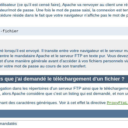
isateur (ce qu'il est censé faire), Apache va renvoyer au client une 
ateur/mot de passe. Une fois le mot de passe saisi, la connexion est tent
e réside dans le fait que votre navigateur n'affiche pas le mot de passe
n-fichier
é lorsqu'il est envoyé. Il transite entre votre navigateur et le serveur
entre le mandataire Apache et le serveur FTP en texte pur. Vous devez
et d'une manière générale avant d'accéder à vos fichiers personnels v
ter votre mot de passe au cours de son transfert.
ors que j'ai demandé le téléchargement d'un fichier ?
ation dans les répertoires d'un serveur FTP ainsi que le téléchargemen
), alors Apache considère que c'est un listing qui est demandé, et non 
nt des caractères génériques. Voir à cet effet la directive
ProxyFtpL
P mandatés