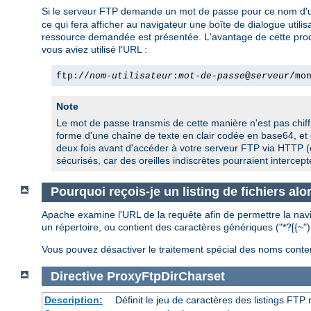
Si le serveur FTP demande un mot de passe pour ce nom d'util
ce qui fera afficher au navigateur une boîte de dialogue utilis
ressource demandée est présentée. L'avantage de cette procédur
vous aviez utilisé l'URL :
ftp://
nom-utilisateur
:
mot-de-passe
@
serveur
/mo
Note
Le mot de passe transmis de cette manière n'est pas chiffr
forme d'une chaîne de texte en clair codée en base64, et 
deux fois avant d'accéder à votre serveur FTP via HTTP (
sécurisés, car des oreilles indiscrètes pourraient intercep
Pourquoi reçois-je un listing de fichiers al
Apache examine l'URL de la requête afin de permettre la navig
un répertoire, ou contient des caractères génériques ("*?[{~"
Vous pouvez désactiver le traitement spécial des noms contena
Directive
ProxyFtpDirCharset
Description:
Définit le jeu de caractères des listings FT