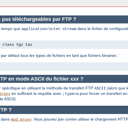
s pas téléchargeables par FTP ?
en temps que
dans le fichier de configura
application/octet-stream
e class tgz taz
 par défaut tous les types de fichiers en tant que fichiers binaires :
FTP en mode ASCII du fichier
xxx
?
r spécifique en utilisant la méthode de transfert FTP
(alors que l
ASCII
en suffixant la requête avec
pour forcer un transfert en
proxy
;type=a
e ASCII).
FTP ?
P dans
. Vous pouvez par contre utiliser le chargement HT
mod_proxy