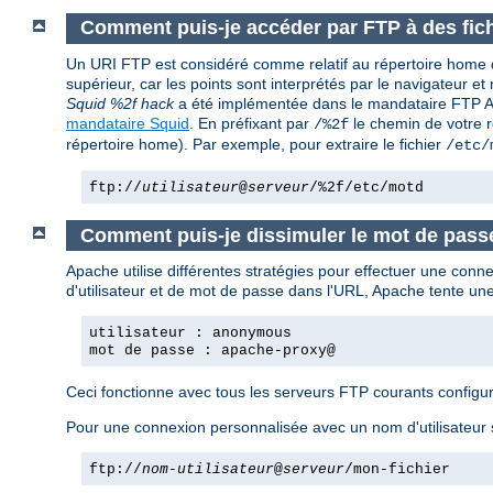
Comment puis-je accéder par FTP à des fich
Un URI FTP est considéré comme relatif au répertoire home de 
supérieur, car les points sont interprétés par le navigateu
Squid %2f hack
a été implémentée dans le mandataire FTP Apa
mandataire Squid
. En préfixant par
le chemin de votre r
/%2f
répertoire home). Par exemple, pour extraire le fichier
/etc/
ftp://
utilisateur
@
serveur
/%2f/etc/motd
Comment puis-je dissimuler le mot de passe
Apache utilise différentes stratégies pour effectuer une conn
d'utilisateur et de mot de passe dans l'URL, Apache tente 
utilisateur : anonymous
mot de passe : apache-proxy@
Ceci fonctionne avec tous les serveurs FTP courants config
Pour une connexion personnalisée avec un nom d'utilisateur 
ftp://
nom-utilisateur
@
serveur
/mon-fichier