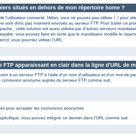
iers situés en dehors de mon répertoire home ?
l'utilisateur connecté. Hélas, vous ne pouvez pas utiliser /../ pour at
r et ne sont donc pas vraiment envoyés au serveur FTP. Pour traiter c
che ; cette solution est aussi utilisée par d'autres serveurs mandat
equête, vous pouvez faire en sorte que le mandataire modifie le réper
, vous pourriez utiliser l'URL :
motd
 FTP apparaissant en clair dans la ligne d'URL de m
exion à un serveur FTP à l'aide d'un nom d'utilisateur et d'un mot de 
une connexion anonyme auprès du serveur FTP comme suit :
urés pour accepter les connexions anonymes.
spécifique, vous pouvez intégrer ce dernier dans l'URL comme suit :