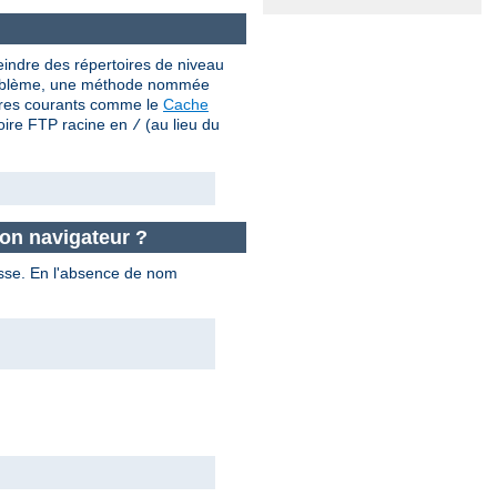
teindre des répertoires de niveau
e problème, une méthode nommée
aires courants comme le
Cache
toire FTP racine en
(au lieu du
/
on navigateur ?
passe. En l'absence de nom