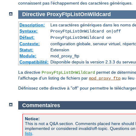
connaissent pas l'échappement des caractères génériques.
Directive
ProxyFtpListOnWildcard
Description:
Les caractères génériques dans les noms de f
Syntaxe:
ProxyFtpListOnWildcard on|off
Défaut:
ProxyFtpListOnWildcard on
Contexte:
configuration globale, serveur virtuel, réperto
Statut:
Extension
Module:
mod_proxy_ftp
Compatibilité:
Disponible depuis la version 2.3.3 du serv
La directive
permet de déterminer
ProxyFtpListOnWildcard
l'affichage d'un listing de fichiers par
au lieu 
mod_proxy_ftp
Définissez cette directive à "off" pour permettre le téléchar
Commentaires
Notice:
This is not a Q&A section. Comments placed here should 
implemented or considered invalid/off-topic. Questions o
lists
.