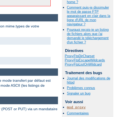
home ?
Comment puis-je dissimuler
le mot de passe FTP
apparaissant en clair dans la
ligne d'URL de mon
navigateur ?
tion mime.types de votre
Pourquoi reçois-je un listing
de fichiers alors que j'ai
demandé le téléchargement
d'un fichier ?
Directives
ProxyFtpDirCharset
ProxyFtpEscapeWildcards
ProxyFtpListOnWildcard
Traitement des bugs
Journal des modifications de
e mode transfert par défaut est
httpd
 mode ASCII (les listings de
Problèmes connus
Signaler un bug
Voir aussi
mod_proxy
TP (POST or PUT) via un mandataire
Commentaires